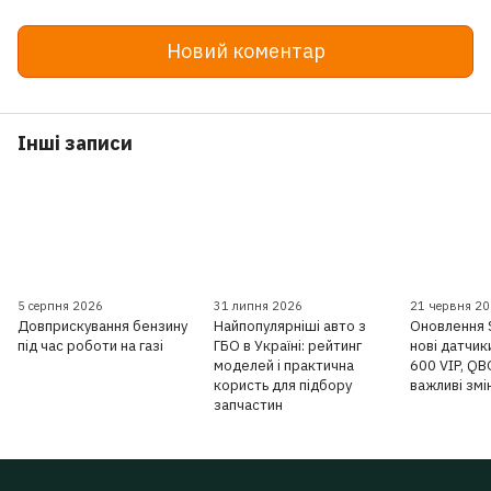
Новий коментар
Інші записи
5 серпня 2026
31 липня 2026
21 червня 2
Довприскування бензину
Найпопулярніші авто з
Оновлення 
під час роботи на газі
ГБО в Україні: рейтинг
нові датчик
моделей і практична
600 VIP, QB
користь для підбору
важливі змі
запчастин