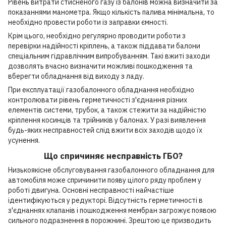
Рівень витрати стисненого газу із балонів можна визначити за
показаннями манометра. Якщо кількість палива мінімальна, то
необхідно провести роботи із заправки ємності.
Крім цього, необхідно регулярно проводити роботи з
перевірки надійності кріплень, а також піддавати балони
спеціальним гідравлічним випробуванням. Такі вжиті заходи
дозволять вчасно визначити можливі пошкодження та
вберегти обладнання від виходу з ладу.
При експлуатації газобалонного обладнання необхідно
контролювати рівень герметичності з'єднання різних
елементів системи, трубок, а також стежити за надійністю
кріплення косинців та трійників у балонах. У разі виявлення
будь-яких несправностей слід вжити всіх заходів щодо їх
усунення.
Що спричиняє несправність ГБО?
Низькоякісне обслуговування газобалонного обладнання для
автомобіля може спричинити появу цілого ряду проблем у
роботі двигуна. Основні несправності найчастіше
ідентифікуються у редукторі. Відсутність герметичності в
з'єднаннях клапанів і пошкодження мембран загрожує появою
сильного подразнення в порожнині. Зрештою це призводить