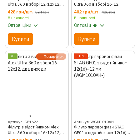
Ultra 360 в зборі 12-12х12,
Ultra 360 в зборі 16-12
два виходи
428 грн/шт.
402 грн/шт.
524 грн
486 грн
В наявності
В наявності
Оптові ціни
Оптові ціни
Купити
Купити
ХІТ
Подарунок
−15%
3
Артикул: GF1622
Артикул: WGM1010AH-
Фільтр з відстійником Alex
Фільтр парової фази STAG
Ultra 360 в зборі 16-12х12,
GF01 з відстійником 12(16)–
два виходи
12 мм (WGM1010AH-)