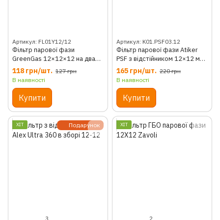
Артикул: FL01Y12/12
Артикул: K01.PSF03.12
Фільтр парової фази
Фільтр парової фази Atiker
GreenGas 12×12×12 на два
PSF з відстійником 12×12 мм
виходи (FL01Y 12/12)
(K01.PSF03.12)
118 грн/шт.
165 грн/шт.
127 грн
220 грн
В наявності
В наявності
Купити
Купити
ХІТ
Подарунок
ХІТ
3
2