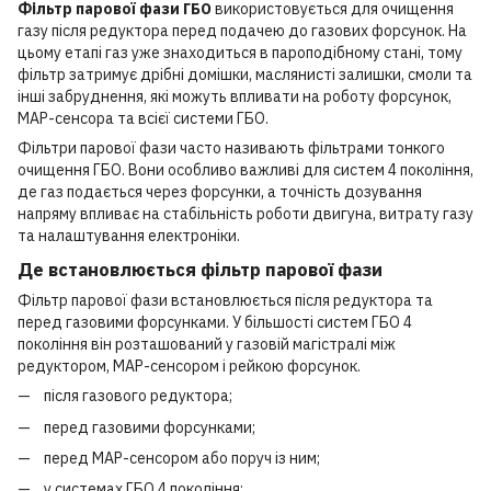
Фільтр парової фази ГБО
використовується для очищення
газу після редуктора перед подачею до газових форсунок. На
цьому етапі газ уже знаходиться в пароподібному стані, тому
фільтр затримує дрібні домішки, маслянисті залишки, смоли та
інші забруднення, які можуть впливати на роботу форсунок,
MAP-сенсора та всієї системи ГБО.
Фільтри парової фази часто називають фільтрами тонкого
очищення ГБО. Вони особливо важливі для систем 4 покоління,
де газ подається через форсунки, а точність дозування
напряму впливає на стабільність роботи двигуна, витрату газу
та налаштування електроніки.
Де встановлюється фільтр парової фази
Фільтр парової фази встановлюється після редуктора та
перед газовими форсунками. У більшості систем ГБО 4
покоління він розташований у газовій магістралі між
редуктором, MAP-сенсором і рейкою форсунок.
після газового редуктора;
перед газовими форсунками;
перед MAP-сенсором або поруч із ним;
у системах ГБО 4 покоління;