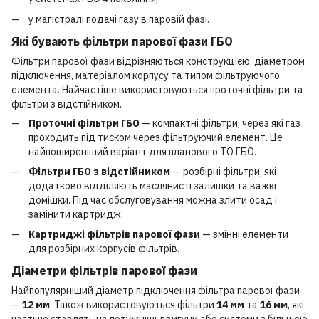
у магістралі подачі газу в паровій фазі.
Які бувають фільтри парової фази ГБО
Фільтри парової фази відрізняються конструкцією, діаметром
підключення, матеріалом корпусу та типом фільтруючого
елемента. Найчастіше використовуються проточні фільтри та
фільтри з відстійником.
Проточні фільтри ГБО
— компактні фільтри, через які газ
проходить під тиском через фільтруючий елемент. Це
найпоширеніший варіант для планового ТО ГБО.
Фільтри ГБО з відстійником
— розбірні фільтри, які
додатково відділяють маслянисті залишки та важкі
домішки. Під час обслуговування можна злити осад і
замінити картридж.
Картриджі фільтрів парової фази
— змінні елементи
для розбірних корпусів фільтрів.
Діаметри фільтрів парової фази
Найпопулярніший діаметр підключення фільтра парової фази
—
12 мм
. Також використовуються фільтри
14 мм
та
16 мм
, які