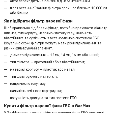
авто переходить на бензин під навантаженням;
після останньої заміни фільтра пройшло близько 10 000 км
або більше.
Як підібрати фільтр парової фази
Щоб правильно підібрати фільтр, потрібно врахувати діаметр
шланга, тип корпусу, напрямок потоку газу, наявність
відстійника та сумісність із встановленою системою ГБО.
Візуально схожі фільтри можуть мати різні підключення та
різний фільтруючий елемент.
діаметр підключення — 12 мм, 14 мм, 16 мм або інший;
тип фільтра — проточний або з відстійником;
матеріал корпусу — пластик або метал;
тип фільтруючого матеріалу;
напрямок потоку газу;
наявність змінного картриджа;
потужність двигуна та тип системи ГБО.
Купити фільтр парової фази ГБО в GazMax
У GazMax можна купити фільтри парової фази ГБО, проточні