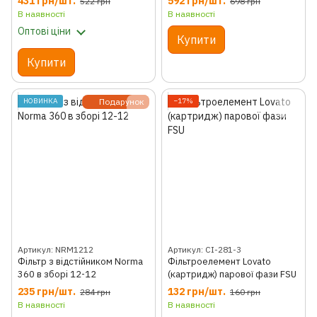
431 грн/шт.
592 грн/шт.
522 грн
698 грн
В наявності
В наявності
Оптові ціни
Купити
Купити
НОВИНКА
Подарунок
−17%
Артикул: NRM1212
Артикул: CI-281-3
Фільтр з відстійником Norma
Фільтроелемент Lovato
360 в зборі 12-12
(картридж) парової фази FSU
235 грн/шт.
132 грн/шт.
284 грн
160 грн
В наявності
В наявності