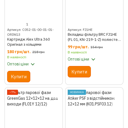
1
Артикул: C052-01-00-01-01-
Артикул: FJ1HE
Вкладиш фільтру BRC FJ1HE
ORING3
Картридж Alex Ultra 360
(FL 01, KN-219-1-Z) поліестер
Оригінал з кільцями
з сіткою
99 грн/шт.
154 грн
180 грн/шт.
218 грн
В наявності
В наявності
Оптові ціни
Оптові ціни
Купити
Купити
−7%
НОВИНКА