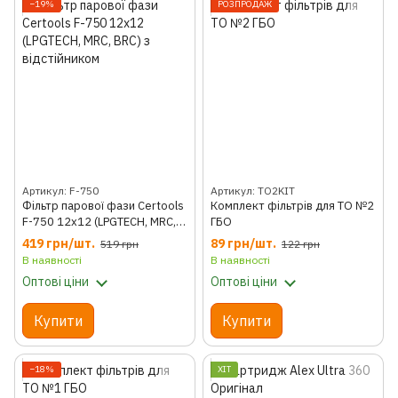
−19%
РОЗПРОДАЖ
Артикул: F-750
Артикул: TO2KIT
Фільтр парової фази Certools
Комплект фільтрів для ТО №2
F-750 12x12 (LPGTECH, MRC,
ГБО
BRC) з відстійником
419 грн/шт.
89 грн/шт.
519 грн
122 грн
В наявності
В наявності
Оптові ціни
Оптові ціни
Купити
Купити
−18%
ХІТ