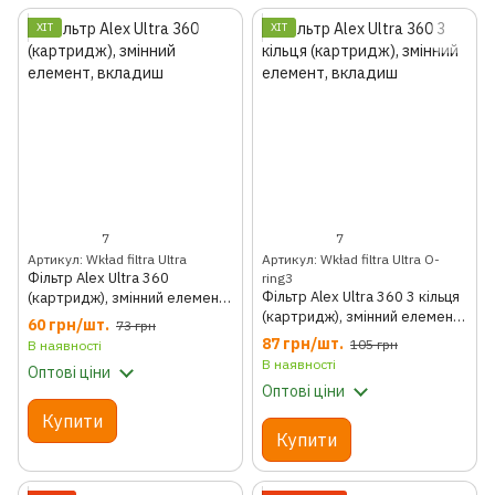
ХІТ
ХІТ
7
7
Артикул: Wkład filtra Ultra
Артикул: Wkład filtra Ultra O-
Фільтр Alex Ultra 360
ring3
Фільтр Alex Ultra 360 3 кільця
(картридж), змінний елемент,
(картридж), змінний елемент,
вкладиш
60 грн/шт.
73 грн
вкладиш
87 грн/шт.
105 грн
В наявності
В наявності
Оптові ціни
Оптові ціни
Купити
Купити