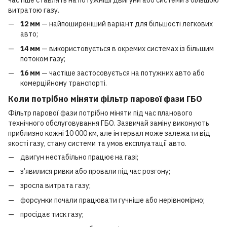
частіше ставлять на потужніші двигуни або системи з більшою
витратою газу.
12 мм
— найпоширеніший варіант для більшості легкових
авто;
14 мм
— використовується в окремих системах із більшим
потоком газу;
16 мм
— частіше застосовується на потужних авто або
комерційному транспорті.
Коли потрібно міняти фільтр парової фази ГБО
Фільтр парової фази потрібно міняти під час планового
технічного обслуговування ГБО. Зазвичай заміну виконують
приблизно кожні 10 000 км, але інтервал може залежати від
якості газу, стану системи та умов експлуатації авто.
двигун нестабільно працює на газі;
з’явилися ривки або провали під час розгону;
зросла витрата газу;
форсунки почали працювати гучніше або нерівномірно;
просідає тиск газу;