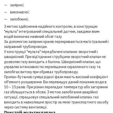
запірної;
виконавчої;
запобіжної.
З метою здійснення надійного контролю, в конструкцію
"мульта" інтегрований спеціальний датчик, завдяки яким
водій визначає наявний обсяг газу.
За допомогою запірних кранів перекриваються магістральний і
заправний трубопроводи.
У конструкції "мульта" передбачені клапани: зворотний і
швидкісний. При від'єднанні струбцини зворотний клапан не
дозволяє газу виходить з балона. Швидкісний клапан, що
управляє інтенсивністю переміщення скрапленого газу та
запобігає витоку при обривах трубопроводу.
Пропан-бутанові суміші рідкої фази мають високий коефіцієнт
об'ємного розширення. Він перевищує даний показник води в
10 – 15 разів. При різких перепадах температур або загоряння
газ збільшується в обсязі. З метою запобігання аварійної
ситуації, спрацьовує спеціальний запобіжний клапан, газ
виходить в навколишнє простір за межі транспортного засобу
через систему вентиляції.
Пристрій мультиклапана