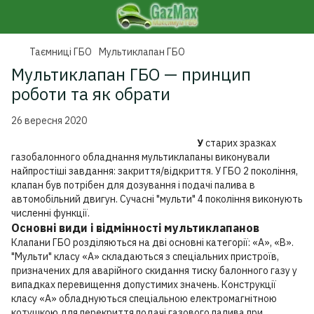
Таємниці ГБО
Мультиклапан ГБО
Мультиклапан ГБО — принцип
роботи та як обрати
26 вересня 2020
У
старих зразках
газобалонного обладнання мультиклапаны виконували
найпростіші завдання: закриття/відкриття. У ГБО 2 покоління,
клапан був потрібен для дозування і подачі палива в
автомобільний двигун. Сучасні "мульти" 4 покоління виконують
численні функції.
Основні види і відмінності мультиклапанов
Клапани ГБО розділяються на дві основні категорії: «А», «В».
"Мульти" класу «А» складаються з спеціальних пристроїв,
призначених для аварійного скидання тиску балонного газу у
випадках перевищення допустимих значень. Конструкції
класу «А» обладнуються спеціальною електромагнітною
котушкою для перекриття подачі газового палива при