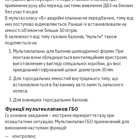
припиненні руху або перехід системи живлення ДВЗ на бензин
без участі водія.
В мультах класу «В» аварійні клапани не передбачені, тому від
них поступово відмовляються. Раніше їх встановлювали на
ємності об'ємом не більше 50 літрів.
В залежності від типу газових балонів, "мульти" також
поділяються на:
Мультиклапаны для балонів циліндричної форми. При
монтажі вони обладнуються вентиляційним пристроєм,
виготовленим у вигляді спеціальної коробки, до якої
приєднаний гофрований шланг діаметром 30 мм.
Для тороїдальних ємностей внутрішнього типу, що
встановлюються в багажнику авто замість запасного
колеса.
Для зовнішніх тороїдальних балонів.
Функції мультиклапанов ГБО
Їх основне завдання – екстрене перекриття газу при
позаштатних ситуаціях. Мультиклапан ГБО призначений для
виконання наступних функцій:
контролює;