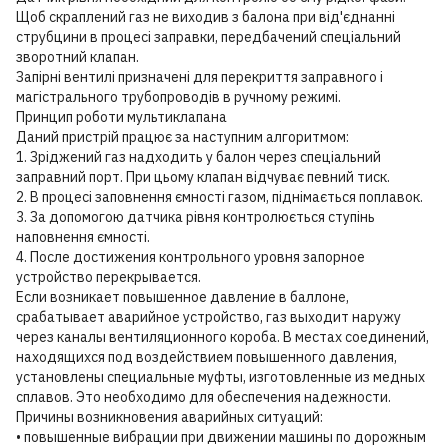
Щоб скраплений газ не виходив з балона при від'єднанні
струбцини в процесі заправки, передбачений спеціальний
зворотний клапан.
Запірні вентилі призначені для перекриття заправного і
магістрального трубопроводів в ручному режимі.
Принцип роботи мультиклапана
Даний пристрій працює за наступним алгоритмом:
1. Зріджений газ надходить у балон через спеціальний
заправний порт. При цьому клапан відчуває певний тиск.
2. В процесі заповнення ємності газом, піднімається поплавок.
3. За допомогою датчика рівня контролюється ступінь
наповнення ємності.
4. После достижения контрольного уровня запорное
устройство перекрывается.
Если возникает повышенное давление в баллоне,
срабатывает аварийное устройство, газ выходит наружу
через каналы вентиляционного короба. В местах соединений,
находящихся под воздействием повышенного давления,
установлены специальные муфты, изготовленные из медных
сплавов. Это необходимо для обеспечения надежности.
Причины возникновения аварийных ситуаций:
• повышенные вибрации при движении машины по дорожным