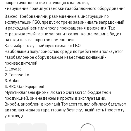
покрытиям несоответствующего качества;
• нарушение правил установки газобаллонного оборудования.
Важно: Требованиями, размещенные в инструкции по
эксплуатации ГБО, предусмотрено завинчивать заправочный
и расходный вентили после прекращения движения. Так
стравливаемый газ не заполнит салон, когда машина будет
находиться в закрытом помещении.
Как выбрать лучший мультиклапан ГБО
Наибольшей популярностью среди потребителей пользуется
газобаллонное оборудование известных компаний-
производителей:
1. Lovato.
2. Tomasetto.
3. Atiker.
4. BRC Gas Equipment
Мультиклапаны фирмы Ловато считаются бюджетной
продукцией, они надежны и просты в эксплуатации.
Вироби, вироблені в компанії Томасетто, полюбилися багатьом
автовласникам за гарантовану безпеку, надійність і простоту
у догляді.