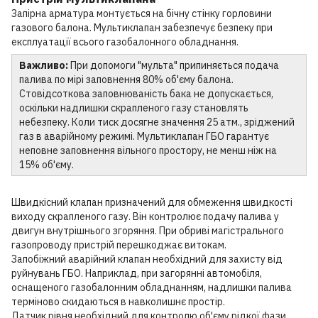
Запірна арматура монтується на бічну стінку горловини
газового балона. Мультиклапан забезпечує безпеку при
експлуатації всього газобалонного обладнання.
Важливо:
При допомоги "мульта" припиняється подача
палива по мірі заповнення 80% об'єму балона.
Стовідсоткова заповнюваність бака не допускається,
оскільки надлишки скрапленого газу становлять
небезпеку. Коли тиск досягне значення 25 атм., зріджений
газ в аварійному режимі. Мультиклапан ГБО гарантує
неповне заповнення вільного простору, не менш ніж на
15% об'єму.
Швидкісний клапан призначений для обмеження швидкості
виходу скрапленого газу. Він контролює подачу палива у
двигун внутрішнього згоряння. При обриві магістрального
газопроводу пристрій перешкоджає витокам.
Запобіжний аварійний клапан необхідний для захисту від
руйнувань ГБО. Наприклад, при загорянні автомобіля,
оснащеного газобалонним обладнанням, надлишки палива
терміново скидаються в навколишнє простір.
Датчик рівня необхідний для контролю об'єму рідкої фази.