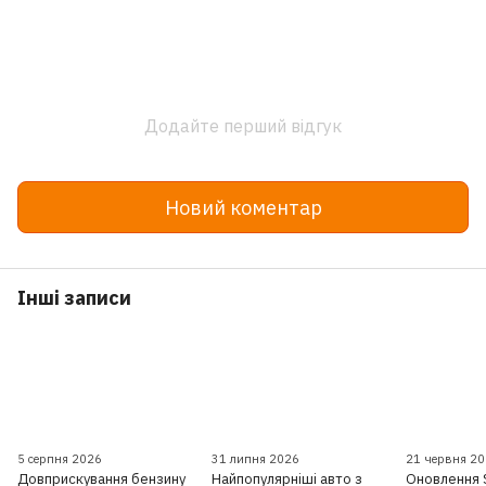
Додайте перший відгук
Новий коментар
Інші записи
5 серпня 2026
31 липня 2026
21 червня 2
Довприскування бензину
Найпопулярніші авто з
Оновлення 