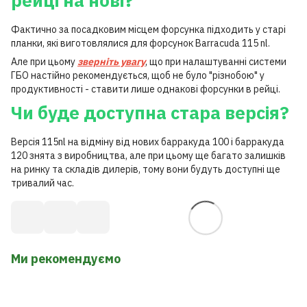
рейці на нові?
Фактично за посадковим місцем форсунка підходить у старі
планки, які виготовлялися для форсунок Barracuda 115 nl.
Але при цьому
зверніть увагу
, що при налаштуванні системи
ГБО настійно рекомендується, щоб не було "різнобою" у
продуктивності - ставити лише однакові форсунки в рейці.
Чи буде доступна стара версія?
Версія 115nl на відміну від нових барракуда 100 і барракуда
120 знята з виробництва, але при цьому ще багато залишків
на ринку та складів дилерів, тому вони будуть доступні ще
тривалий час.
Ми рекомендуємо