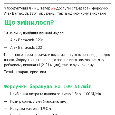
У продуктовій лінійці тепер
не
доступні стандартні форсунки
Alex Barracuda 115nl як у рейці, так і в одиночному виконанні.
Що змінилося?
Їм не зміну прийшли дві нові моделі:
Alex Barracuda 120nl
Alex Barracuda 100nl
Газові інжектори отримали поділ за потужністю та відповідно
ціною. Форсунки на газ нового зразка виготовляються як у
рейковому виконанні (2, 3 і 4 цил), так і в одиночному.
Технічні характеристики
Форсунки баракуда на 100 NL/min
Найбільша витрата палива за тиску 1 бар - 100 Nl/min
Розмір сопла 2.8мм (максимально)
Котушка має опір 1,9 Ом