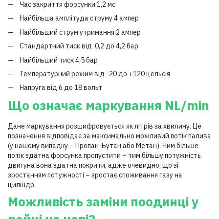
Час закриття форсунки 1,2 мс
Найбільша амплітуда струму 4 ампер
Найбільший струм утримання 2 ампер
Стандартний тиск від 0,2 до 4,2 бар
Найбільший тиск 4,5 бар
Температурний режим від -20 до +120 цельсія
Напруга від 6 до 18 вольт
Що означає маркування NL/min
Дане маркування розшифровується як літрів за хвилину. Це
позначення відповідає за максимально можливий потік палива
(у нашому випадку – Пропан-Бутан або Метан). Чим більше
потік здатна форсунка пропустити – тим більшу потужність
двигуна вона здатна покрити, адже очевидно, що зі
зростанням потужності – зростає споживання газу на
циліндр.
Можливість заміни поодинці у