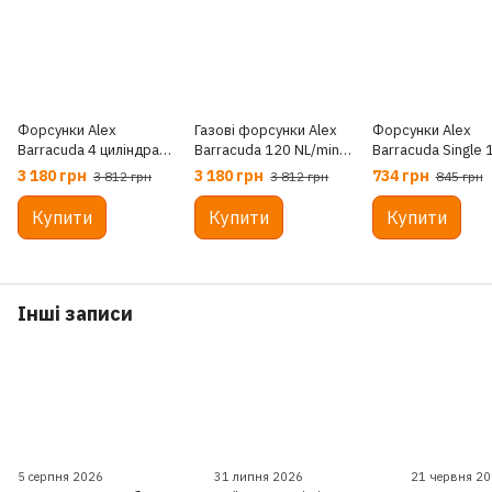
Форсунки Alex
Газові форсунки Alex
Форсунки Alex
Barracuda 4 циліндра
Barracuda 120 NL/min 4
Barracuda Single 
115Nl Газові швидкісні
циліндри 1.9 Ом
Газові швидкісні
3 180 грн
3 180 грн
734 грн
3 812 грн
3 812 грн
845 грн
форсунки
форсунки
Купити
Купити
Купити
Інші записи
5 серпня 2026
31 липня 2026
21 червня 2