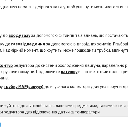
'єднаннях немає надмірного натягу, щоб уникнути можливого згинан
бу до
входу газу
за допомогою фітингів та з'єднань, що постачають
бку до
газовідведення
за допомогою відповідних хомутів. Різьбо
я. Надмірний момент, що крутить, може пошкодити трубки, вплинут
контур
редуктора до системи охолодження двигуна, паралельно ра
х рукавів і хомутів. Подключите
катушку
в соответствии с электри
ваны.
ну
трубку MAP(вакуум)
до впускного колектора двигуна поруч із д
ижуйтесь до автомобіля з палаючими предметами, такими як сигаре
ки редуктора для підключення датчика температури.
Я