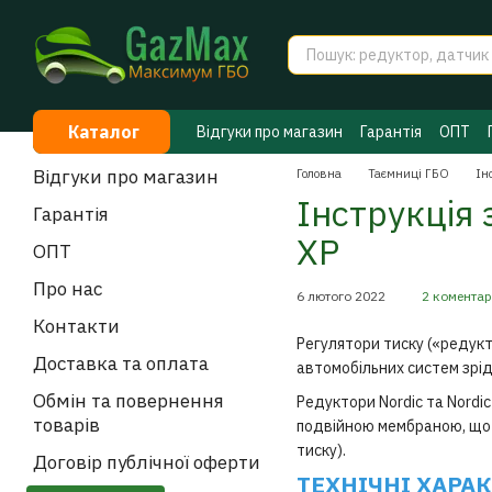
Перейти до основного контенту
Каталог
Відгуки про магазин
Гарантія
ОПТ
Договір публічної оферти
Таємниці 
Відгуки про магазин
Головна
Таємниці ГБО
Ін
Інструкція 
Гарантія
XP
ОПТ
Про нас
6 лютого 2022
2 комента
Контакти
Регулятори тиску («редукт
Доставка та оплата
автомобільних систем зрі
Обмін та повернення
Редуктори Nordic та Nord
товарів
подвійною мембраною, що 
тиску).
Договір публічної оферти
ТЕХНІЧНІ ХАРА