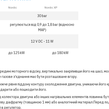
Nordic
Nordic XP
30 bar
регулюється від 0,9 до 1,8 bar (відносно
MAP)
12 V DC - 11 W
до 125 kW
до 180 kW
редині моторного відсіку, вертикально закріпивши його на шасі, м
е газове з'єднання має бути розташоване вгору.
ижче рівня піддону контуру охолодження двигуна, уникаючи його кр
 вдарити або пошкодити його.
ід колектора двигуна або інших нагрівальних елементів повинна бу
ву діафрагму (товщиною 1 мм) або аналогічний матеріал.Перед п
 в регулятор.