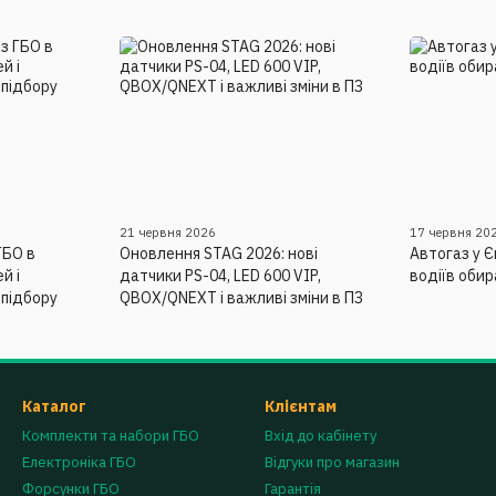
21 червня 2026
17 червня 20
ГБО в
Оновлення STAG 2026: нові
Автогаз у Є
й і
датчики PS-04, LED 600 VIP,
водіїв оби
 підбору
QBOX/QNEXT і важливі зміни в ПЗ
Каталог
Клієнтам
Комплекти та набори ГБО
Вхід до кабінету
Електроніка ГБО
Відгуки про магазин
Форсунки ГБО
Гарантія