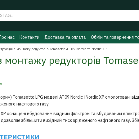
Про нас
Контакти
Доставка та оплата
Обмін та повернення т
ГБО
Політика конфіденційності
Бренди
струкція з монтажу редукторів Tomasetto AT-09 Nordic та Nordic XP
з монтажу редукторів Tomaset
ря
ори») Tomasetto LPG моделі AT09 Nordic і Nordic XP омологовані ві
дженого нафтового газу.
ic XP оснащені вбудованим вхідним фільтром та вбудованим електр
дозволяє збільшити вихідний тиск зрідженого нафтового газу. Зб
КТЕРИСТИКИ