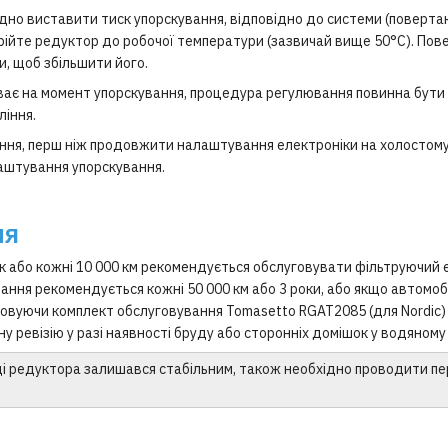
ідно виставити тиск упорскування, відповідно до системи (поверт
рійте редуктор до робочої температури (зазвичай вище 50°С). Пов
и, щоб збільшити його.
ває на момент упорскування, процедура регулювання повинна бути 
ління.
ння, перш ніж продовжити налаштування електроніки на холостому 
лаштування упорскування.
НЯ
ік або кожні 10 000 км рекомендується обслуговувати фільтруючи
ання рекомендується кожні 50 000 км або 3 роки, або якщо автомобі
овуючи комплект обслуговування Tomasetto RGAT2085 (для Nordic) 
у ревізію у разі наявності бруду або сторонніх домішок у водяному 
і редуктора залишався стабільним, також необхідно проводити пер