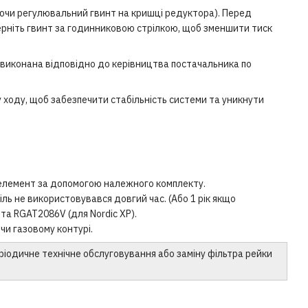
аючи регулювальний гвинт на кришці редуктора). Перед
ерніть гвинт за годинниковою стрілкою, щоб зменшити тиск
виконана відповідно до керівництва постачальника по
ходу, щоб забезпечити стабільність системи та уникнути
й елемент за допомогою належного комплекту.
ль не використовувався довгий час. (Або 1 рік якщо
та RGAT2086V (для Nordic XP).
чи газовому контурі.
іодичне технічне обслуговування або заміну фільтра рейки