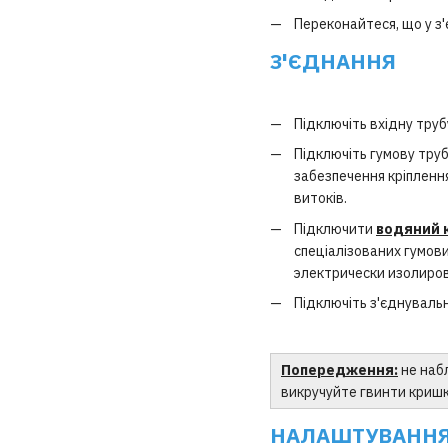
Переконайтеся, що у з
З'ЄДНАННЯ
Підключіть вхідну тру
Підключіть гумову тру
забезпечення кріпленн
витоків.
Підключити
водяний 
спеціалізованих гумови
электрически изолиро
Підключіть з'єднуваль
Попередження:
не набл
викручуйте гвинти криш
НАЛАШТУВАНН