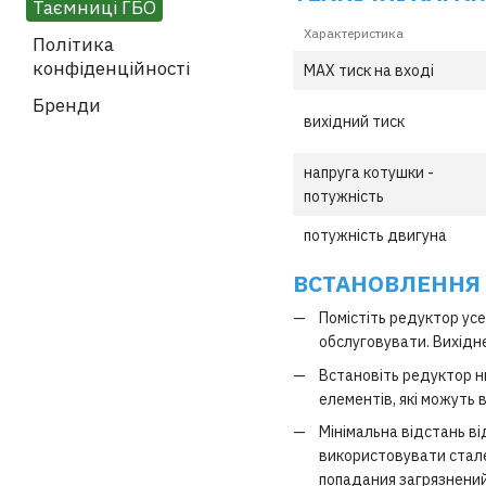
Таємниці ГБО
Характеристика
Політика
конфіденційності
MAX тиск на вході
Бренди
вихідний тиск
напруга котушки -
потужність
потужність двигуна
ВСТАНОВЛЕННЯ
Помістіть редуктор усе
обслуговувати. Вихідн
Встановіть редуктор н
елементів, які можуть
Мінімальна відстань в
використовувати стале
попадания загрязнений