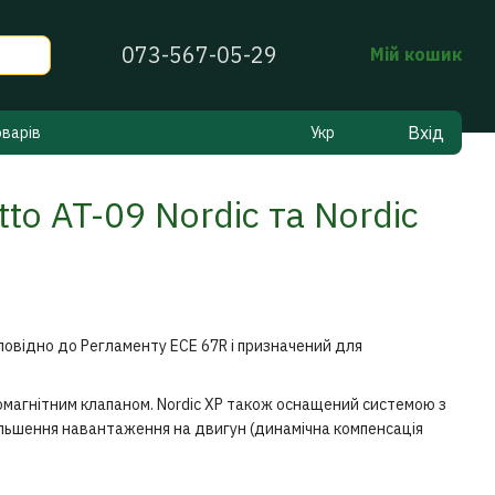
073-567-05-29
Мій кошик
Вхід
оварів
Укр
to AT-09 Nordic та Nordic
дповідно до Регламенту ECE 67R і призначений для
омагнітним клапаном. Nordic XP також оснащений системою з
ільшення навантаження на двигун (динамічна компенсація