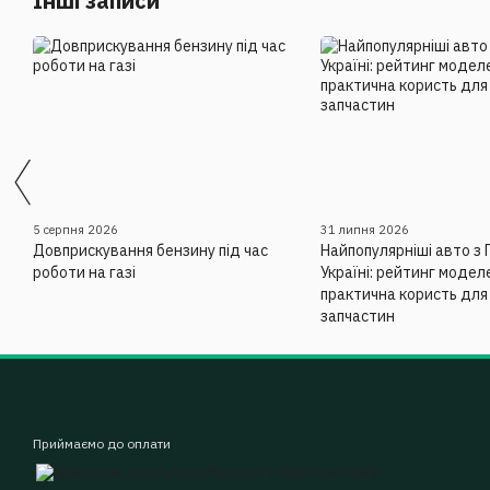
Інші записи
5 серпня 2026
31 липня 2026
Довприскування бензину під час
Найпопулярніші авто з 
роботи на газі
Україні: рейтинг моделе
практична користь для
запчастин
Приймаємо до оплати