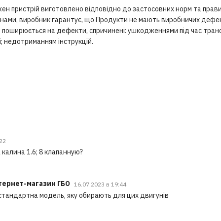
ен пристрій виготовлено відповідно до застосовних норм та прави
нами, виробник гарантує, що Продукти не мають виробничих дефекті
не поширюється на дефекти, спричинені: ушкодженнями під час тра
; недотриманням інструкцій.
:22
калина 1.6; 8 клапанную?
нтернет-магазин ГБО
16.07.2023 в 19:44
 стандартна модель, яку обирають для цих двигунів