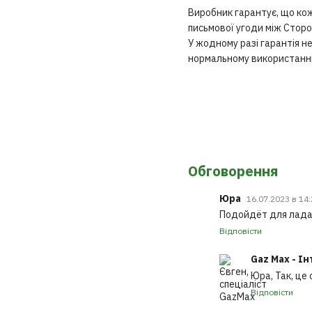
Виробник гарантує, що кож
письмової угоди між Сторо
У жодному разі гарантія 
нормальному використанні
Обговорення
Юра
16.07.2023 в 14
Подойдёт для лада 
Відповісти
Gaz Max - І
Юра, Так, це
Відповісти