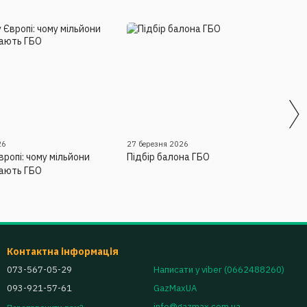
26
27 березня 2026
вропі: чому мільйони
Підбір балона ГБО
рають ГБО
Контактна інформація
073-567-05-29
Написати у viber (0662488260)
093-921-57-61
GazMaxUA
info@gazmax.com.ua