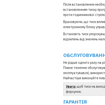
Після встановлення необх
встановленням тиску прог
проти годинникової стрілк
Враховуючи, що тиск впли
електронному блоку управ
Встановіть тиск упорскува
відхилень від значень на
ОБСЛУГОВУВАН
Не рідше одного разу на р
Повне технічне обслуговув
експлуатувався), використ
Найчастіше виконуйте повн
Увага:
щоб тиск на виход
форсунок.
ГАРАНТІЯ