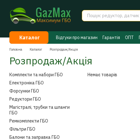
Перейти до основного контенту
Каталог
Відгуки про магазин
Гарантія
ОПТ
Договір публічної оферти
Таємниці 
Головна
Каталог
Розпродаж/Акція
Розпродаж/Акція
Комплекти та набори ГБО
Немає товарів
Електроніка ГБО
Форсунки ГБО
Редуктори ГБО
Магістралі, трубки та шланги
ГБО
Ремкомплекти ГБО
Фільтри ГБО
Балони та заправка ГБО