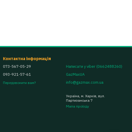
Контактна інформація
073-567-05-29
Написати у viber (0662488260)
093-921-57-61
GazMaxUA
info@gazmax.com.ua
Передзвонити вам?
Україна, м. Харків, вул.
Партизанська 7
Мапа проїзду