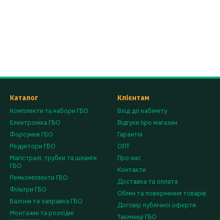
Каталог
Клієнтам
Комплекти та набори ГБО
Вхід до кабінету
Електроніка ГБО
Відгуки про магазин
Форсунки ГБО
Гарантія
Редуктори ГБО
ОПТ
Магістралі, трубки та шланги
Про нас
ГБО
Контакти
Ремкомплекти ГБО
Доставка та оплата
Фільтри ГБО
Обмін та повернення товарів
Балони та заправка ГБО
Договір публічної оферти
Монтажні та розхідні
Таємниці ГБО