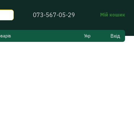
073-567-05-29
Мій кошик
Вхід
оварів
Укр