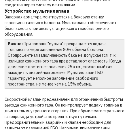
средства через систему вентиляции.
Устройство мультиклапана
Запорная арматура монтируется на боковую стенку
горловины газового баллона. Мультиклапан обеспечивает
безопасность при эксплуатации всего газобаллонного
оборудования.
Важно:
При помощи "мульта" прекращается подача
топлива по мере заполнения 80% объема баллона.
Стопроцентная заполняемость бака не допускается, т. к.
излишки сжиженного газа представляют опасность. Когда
давление достигнет значения 25 атм., сжиженный газ
выходит в аварийном режиме. Мультиклапан ГБО
гарантирует неполное заполнение свободного
пространства, не менее чем на 15% объема.
Скоростной клапан предназначен для ограничения быстроты
выхода сжиженного газа. Он контролирует подачу топлива в
двигатель внутреннего сгорания. При обрыве магистрального
газопровода устройство препятствует утечкам.
Предохранительный аварийный клапан необходим для
защиты от разрушений ГБО. Например, при возгорании