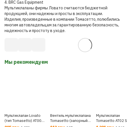
4. BRC Gas Equipment
Мультиклапаны фирмы Ловато считаются бюджетной
продукцией, они надежны и просты в эксплуатации.
Изделия, произведенные в компании Томасетто, полюбились
многим автовладельцам за гарантированную безопасность,
надежность и простоту в уходе.
Мы рекомендуем
Мультиклапан Lovato
Вентиль мультиклапана
Мультиклапан
(тип Tomasetto) AT00
Tomasetto (запорный
Tomasetto AT02 S
SPRINT Toroidal
клапан)
(тор., ~180мм)