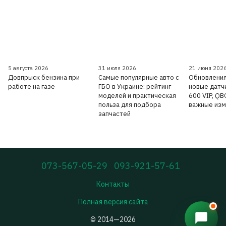
5 августа 2026
31 июля 2026
21 июня 202
Довпрыск бензина при
Самые популярные авто с
Обновления
работе на газе
ГБО в Украине: рейтинг
новые датчи
моделей и практическая
600 VIP, Q
польза для подбора
важные изм
запчастей
073-567-05-29
093-921-57-61
Контакты
Полная версия сайта
© 2014—2026