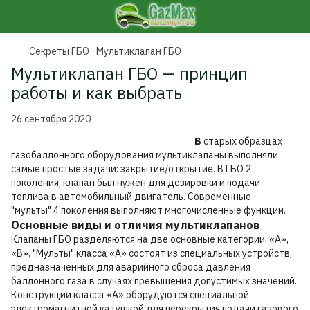
Секреты ГБО
Мультиклапан ГБО
Мультиклапан ГБО — принцип
работы и как выбрать
26 сентября 2020
В
старых образцах
газобаллонного оборудования мультиклапаны выполняли
самые простые задачи: закрытие/открытие. В ГБО 2
поколения, клапан был нужен для дозировки и подачи
топлива в автомобильный двигатель. Современные
"мульты" 4 поколения выполняют многочисленные функции.
Основные виды и отличия мультиклапанов
Клапаны ГБО разделяются на две основные категории: «А»,
«В». "Мульты" класса «А» состоят из специальных устройств,
предназначенных для аварийного сброса давления
баллонного газа в случаях превышения допустимых значений.
Конструкции класса «А» оборудуются специальной
электромагнитной катушкой для перекрытия подачи газового