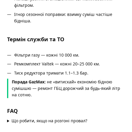
фільтром.
Ігнор сезонної поправки: взимку суміш частіше
бідніша.
Термін служби та ТО
Фільтри газу — кожні 10 000 км.
Ремкомплект Valtek — кожні 20–25 000 км.
Тиск редуктора тримати 1.1–1.3 бар.
Порада GazMax:
не «витискай» економію бідною
сумішшю — ремонт ГБЦ дорожчий за будь-який літр
на сотню.
FAQ
Що робити, якщо на розгоні провал?