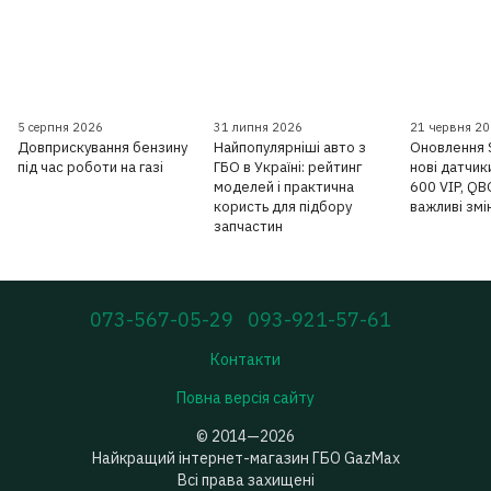
5 серпня 2026
31 липня 2026
21 червня 2
Довприскування бензину
Найпопулярніші авто з
Оновлення 
під час роботи на газі
ГБО в Україні: рейтинг
нові датчик
моделей і практична
600 VIP, QB
користь для підбору
важливі змі
запчастин
073-567-05-29
093-921-57-61
Контакти
Повна версія сайту
© 2014—2026
Найкращий інтернет-магазин ГБО GazMax
Всі права захищені