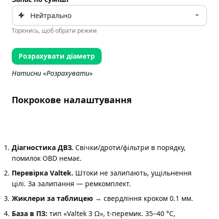
Торкнись, щоб обрати режим
Розрахувати діаметр
Натисни «Розрахувати»
Покрокове налаштування
Діагностика ДВЗ.
Свічки/дроти/фільтри в порядку,
помилок OBD немає.
Перевірка Valtek.
Штоки не залипають, ущільнення
цілі. За залипання — ремкомплект.
Жиклери за таблицею
→ свердління кроком 0.1 мм.
База в ПЗ:
тип «Valtek 3 Ω», t-перемик. 35–40 °C,