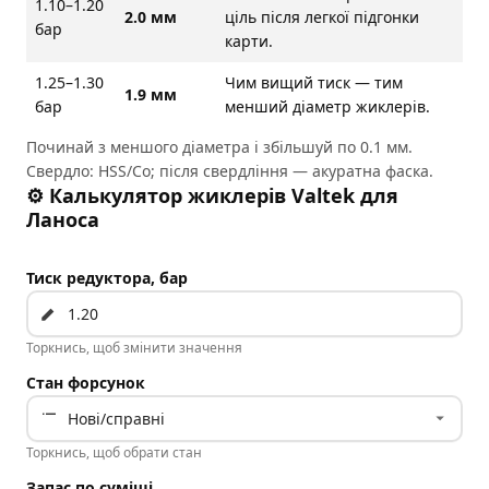
1.10–1.20
2.0 мм
ціль після легкої підгонки
бар
карти.
1.25–1.30
Чим вищий тиск — тим
1.9 мм
бар
менший діаметр жиклерів.
Починай з меншого діаметра і збільшуй по 0.1 мм.
Свердло: HSS/Co; після свердління — акуратна фаска.
⚙️ Калькулятор жиклерів Valtek для
Ланоса
Тиск редуктора, бар
Торкнись, щоб змінити значення
Стан форсунок
Торкнись, щоб обрати стан
Запас по суміші