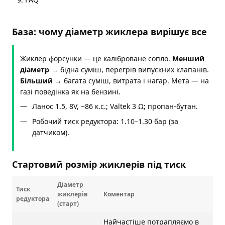
База: чому діаметр жиклера вирішує все
Жиклер форсунки — це каліброване сопло.
Менший
діаметр
→ бідна суміш, перегрів випускних клапанів.
Більший
→ багата суміш, витрата і нагар. Мета — на
газі поведінка як на бензині.
Ланос 1.5, 8V, ~86 к.с.; Valtek 3 Ω; пропан-бутан.
Робочий тиск редуктора: 1.10–1.30 бар (за
датчиком).
Стартовий розмір жиклерів під тиск
Діаметр
Тиск
жиклерів
Коментар
редуктора
(старт)
Найчастіше потрапляємо в