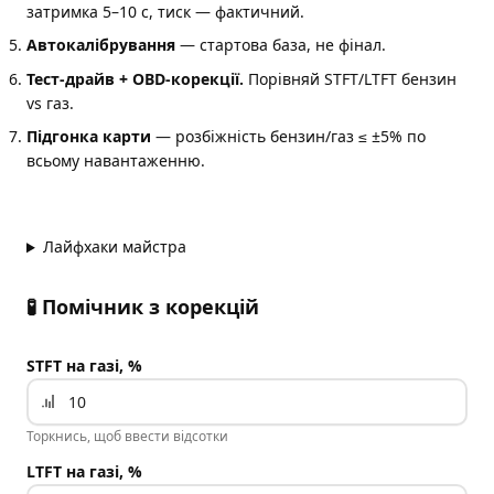
затримка 5–10 с, тиск — фактичний.
Автокалібрування
— стартова база, не фінал.
Тест-драйв + OBD-корекції.
Порівняй STFT/LTFT бензин
vs газ.
Підгонка карти
— розбіжність бензин/газ ≤ ±5% по
всьому навантаженню.
Лайфхаки майстра
🧪 Помічник з корекцій
STFT на газі, %
Торкнись, щоб ввести відсотки
LTFT на газі, %