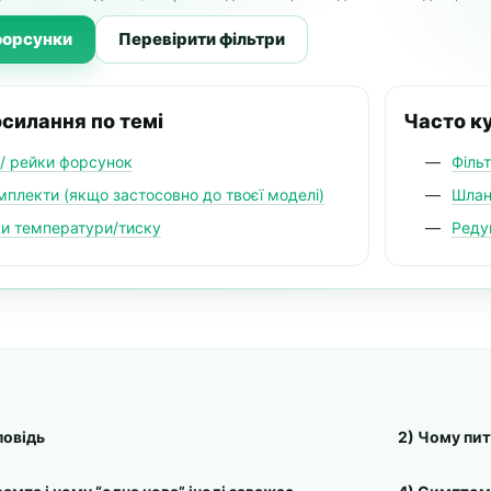
форсунки
Перевірити фільтри
силання по темі
Часто к
/ рейки форсунок
Філь
плекти (якщо застосовно до твоєї моделі)
Шлан
и температури/тиску
Реду
повідь
2) Чому пит