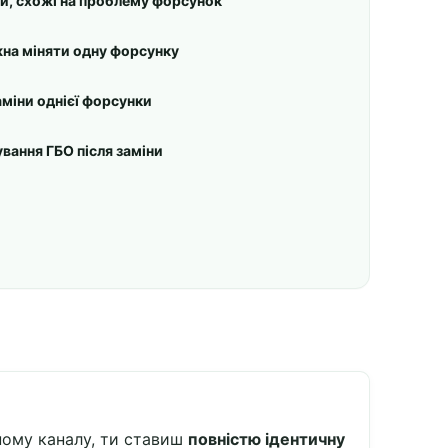
и, схожі на проблему форсунок
жна міняти одну форсунку
аміни однієї форсунки
вання ГБО після заміни
ному каналу, ти ставиш
повністю ідентичну