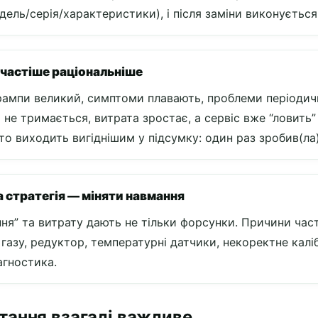
дель/серія/характеристики), і після заміни виконуєтьс
частіше раціональніше
рампи великий, симптоми плавають, проблеми періодич
не тримається, витрата зростає, а сервіс вже “ловить”
о виходить вигіднішим у підсумку: один раз зробив(ла) 
стратегія — міняти навмання
ння” та витрату дають не тільки форсунки. Причини част
к газу, редуктор, температурні датчики, некоректне ка
агностика.
тання взагалі важливе