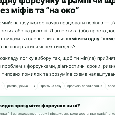
одну форсунку в рампі чи в
ез міфів та “на око”
мий: на газу мотор почав працювати нерівно — з'яв
лостих або на розгоні. Діагностика (або просто дос
тут вилазить головне питання:
поміняти одну “пом
б не повертатися через тиждень?
 розкладу логіку вибору так, щоб ти міг(ла) прийня
 проблем з форсунками, діагностичні кроки, ризик
к типових помилок та зрозуміла схема налаштуванн
О
рампа / рейка LPG
троїть на газу
пропуски запалювання
зрос
видко зрозуміти: форсунки чи ні?
нки 1:1 за моделлю/опором і підкажемо, коли достатньо однієї, а к