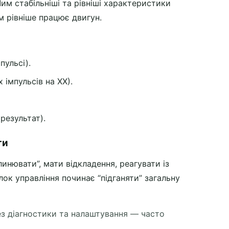
Чим стабільніші та рівніші характеристики
м рівніше працює двигун.
пульсі).
 імпульсів на ХХ).
результат).
ти
инювати”, мати відкладення, реагувати із
ок управління починає “підганяти” загальну
ез діагностики та налаштування — часто