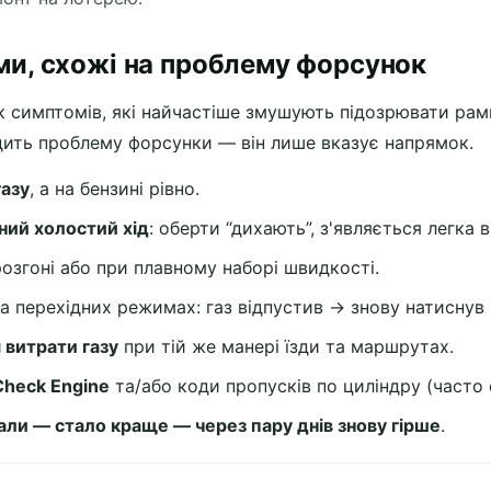
ми, схожі на проблему форсунок
 симптомів, які найчастіше змушують підозрювати рам
дить проблему форсунки — він лише вказує напрямок.
газу
, а на бензині рівно.
ний холостий хід
: оберти “дихають”, з'являється легка в
озгоні або при плавному наборі швидкості.
а перехідних режимах: газ відпустив → знову натиснув
 витрати газу
при тій же манері їзди та маршрутах.
heck Engine
та/або коди пропусків по циліндру (часто
ли — стало краще — через пару днів знову гірше
.