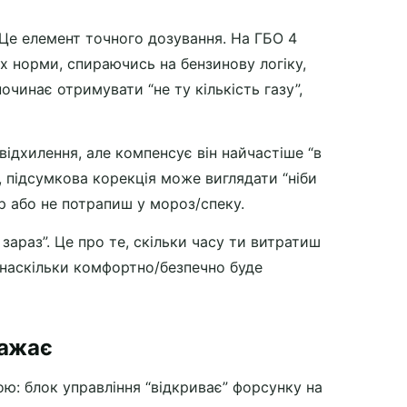
 Це елемент точного дозування. На ГБО 4
х норми, спираючись на бензинову логіку,
починає отримувати “не ту кількість газу”,
ідхилення, але компенсує він найчастіше “в
, підсумкова корекція може виглядати “ніби
р або не потрапиш у мороз/спеку.
зараз”. Це про те, скільки часу ти витратиш
 і наскільки комфортно/безпечно буде
важає
ю: блок управління “відкриває” форсунку на