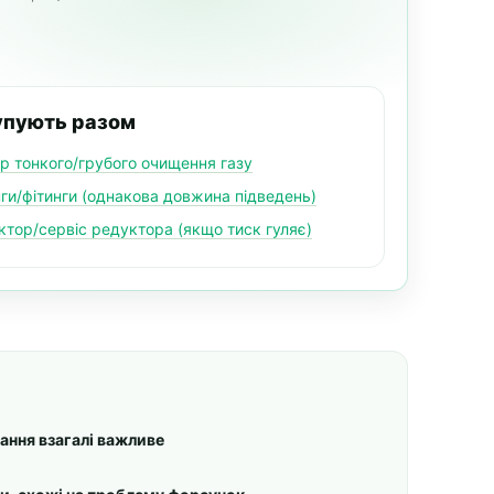
упують разом
тр тонкого/грубого очищення газу
ги/фітинги (однакова довжина підведень)
ктор/сервіс редуктора (якщо тиск гуляє)
ання взагалі важливе