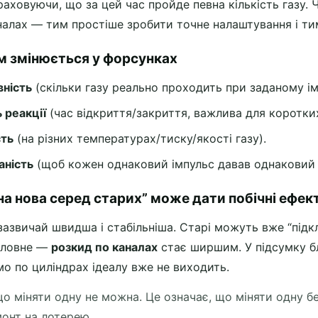
раховуючи, що за цей час пройде певна кількість газу. 
алах — тим простіше зробити точне налаштування і ти
ом змінюється у форсунках
ність
(скільки газу реально проходить при заданому ім
 реакції
(час відкриття/закриття, важлива для коротких
сть
(на різних температурах/тиску/якості газу).
аність
(щоб кожен однаковий імпульс давав однаковий 
на нова серед старих” може дати побічні ефек
азвичай швидша і стабільніша. Старі можуть вже “підкл
головне —
розкид по каналах
стає ширшим. У підсумку бл
мо по циліндрах ідеалу вже не виходить.
що міняти одну не можна. Це означає, що міняти одну б
онт на лотерею.