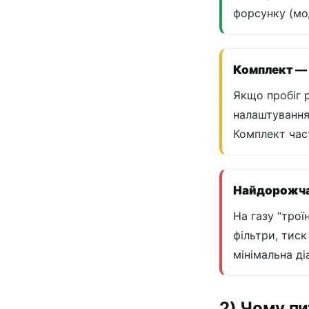
форсунку (мо
Комплект — 
Якщо пробіг 
налаштування 
Комплект част
Найдорожча 
На газу “трої
фільтри, тис
мінімальна ді
2) Чому пи