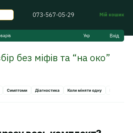
073-567-05-29
Мій кошик
Вхід
оварів
Укр
бір без міфів та “на око”
Симптоми
Діагностика
Коли міняти одну
Коли мінят