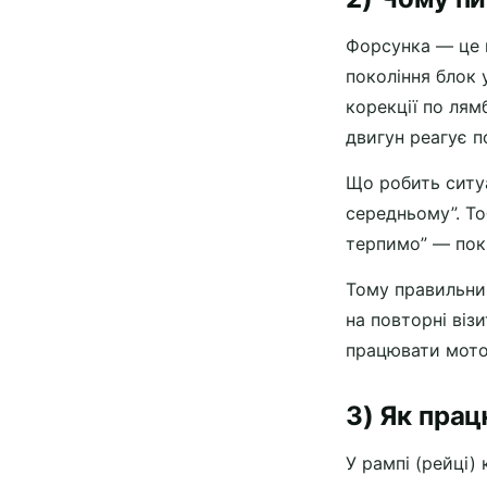
Форсунка — це н
покоління блок 
корекції по лямб
двигун реагує по
Що робить ситуа
середньому”. То
терпимо” — поки
Тому правильний
на повторні віз
працювати мото
3) Як прац
У рампі (рейці)