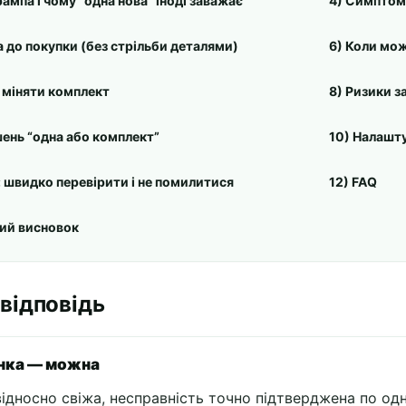
ампа і чому “одна нова” іноді заважає
4) Симптом
а до покупки (без стрільби деталями)
6) Коли мо
 міняти комплект
8) Ризики з
шень “одна або комплект”
10) Налашту
: швидко перевірити і не помилитися
12) FAQ
вий висновок
відповідь
нка — можна
ідносно свіжа, несправність точно підтверджена по од