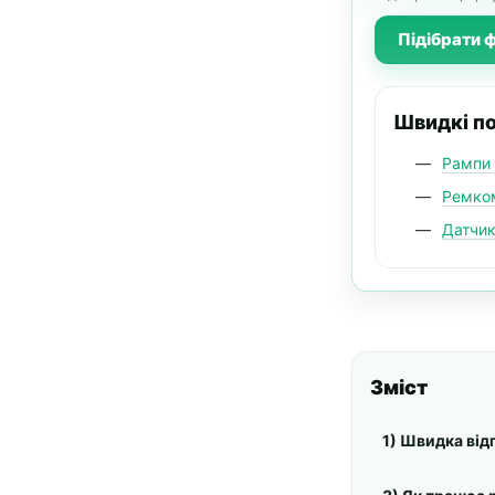
Підібрати 
Швидкі по
Рампи 
Ремком
Датчик
Зміст
1) Швидка від