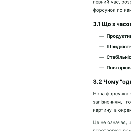
певний час, роз
форсунок по кан
3.1 Що з час
Продуктив
Швидкість
Стабільні
Повторюв
3.2 Чому “од
Нова форсунка з
запізненням, і 
картину, а окре
Це не означає, 
перетворює рем