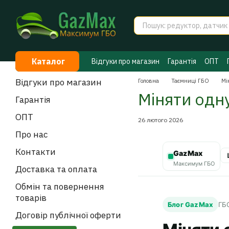
Перейти до основного контенту
Каталог
Відгуки про магазин
Гарантія
ОПТ
Договір публічної оферти
Таємниці 
Відгуки про магазин
Головна
Таємниці ГБО
Мі
Міняти одну
Гарантія
ОПТ
26 лютого 2026
Про нас
Контакти
GazMax
Максимум ГБО
Доставка та оплата
Обмін та повернення
товарів
Блог GazMax
ГБО
Договір публічної оферти