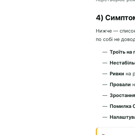
4) Симпто
Нижче — список
по собі не дово
Троїть на 
Нестабіль
Ривки
на р
Провали
н
Зростання
Помилка C
Налаштува