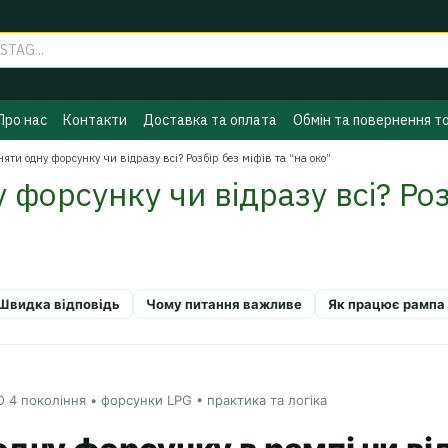
Про нас
Контакти
Доставка та оплата
Обмін та повернення т
ГБО
Політика конфіденційності
Бренди
няти одну форсунку чи відразу всі? Розбір без міфів та “на око”
 форсунку чи відразу всі? Роз
Швидка відповідь
Чому питання важливе
Як працює рампа
 4 покоління • форсунки LPG • практика та логіка