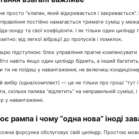
е просто “клапан, який відкривається і закривається”.
управління постійно намагається тримати суміш у межа
да-зонду та свої коефіцієнти. І як тільки один циліндр 
мітно: від легкої вібрації до пропусків і помилок.
цію підступною: блок управління прагне компенсувати в
бто навіть якщо один циліндр біднить, а інший багатить
 ти не поїдеш у навантаження, не включиш кондиціоне
 вибір (одна/комплект) — це не тільки про гроші “тут і 
ити, скільки палива “відлетить” на неправильній суміші,
р у навантаженні.
ює рампа і чому “одна нова” іноді за
 кожна форсунка обслуговує свій циліндр. Простою мово