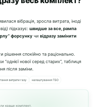
ідразу весь комплект?
илася вібрація, зросла витрата, іноді
від) підказує:
швидше за все, рампа
ерлу” форсунку
чи
відразу замінити
ти рішення спокійно та раціонально.
и “однієї нової серед старих”, таблиця
я після заміни.
тання витрати газу
налаштування ГБО
оли краще комплект.