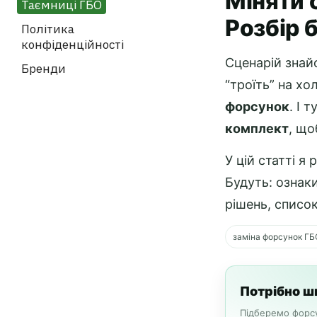
Міняти 
Таємниці ГБО
Розбір б
Політика
конфіденційності
Сценарій знайо
Бренди
“троїть” на хо
форсунок
. І 
комплект
, що
У цій статті я
Будуть: ознаки
рішень, списо
заміна форсунок ГБ
Потрібно ш
Підберемо форсу