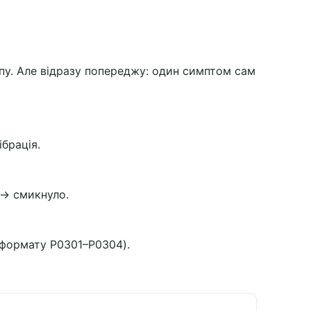
пу. Але відразу попереджу: один симптом сам
ібрація.
 → смикнуло.
 формату P0301–P0304).