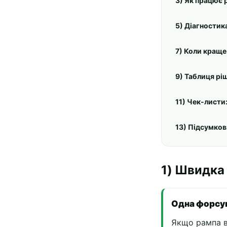
3) Як працює р
5) Діагностик
7) Коли краще
9) Таблиця рі
11) Чек-листи
13) Підсумко
1) Швидка 
Одна форсу
Якщо рампа в