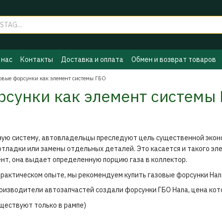
 нас
Контакты
Доставка и оплата
Обмен и возврат товаров
ы ГБО
Политика конфиденциальности
Бренды
овые форсунки как элемент системы ГБО
рсунки как элемент системы
ую систему, автовладельцы преследуют цель существенной эконо
отладки или замены отдельных деталей. Это касается и такого эл
нт, она выдает определенную порцию газа в коллектор.
рактическом опыте, мы рекомендуем купить газовые форсунки Hana
роизводители автозапчастей создали форсунки ГБО Нana, цена кот
уществуют только в рампе)