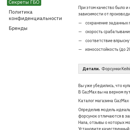
Секреты ГБО
При этом качество было и
Политика
зависимости от производи
конфиденциальности
сохранение заданных 
Бренды
скорость срабатывания
соответствие впрысну
износостойкость (до 20
Детали.
Форсунки Keihi
Вы уже убедились, что ку
В GazMax вы на верном пут
Каталог магазина GazMax 
Определив модель идеальн
форсунок отличаются в зав
Hana, отзывы о которых м
Установите качественный 