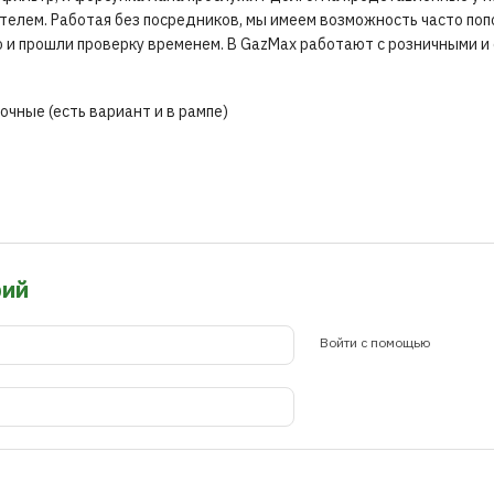
елем. Работая без посредников, мы имеем возможность часто поп
 и прошли проверку временем. В GazMax работают с розничными и
очные (есть вариант и в рампе)
рий
Войти с помощью