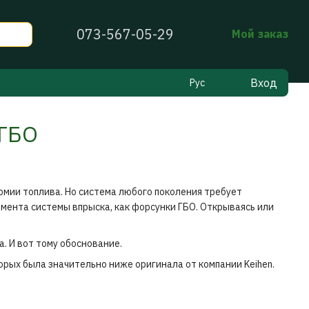
073-567-05-29
Мой заказ
Вход
Рус
 ГБО
мии топлива. Но система любого поколения требует
емента системы впрыска, как форсунки ГБО. Открываясь или
. И вот тому обоснование.
орых была значительно ниже оригинала от компании Keihen.