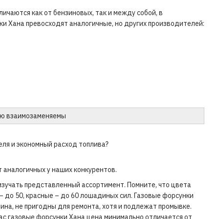
ичаются как от бензиновых, так и между собой, в
ки Хана превосходят аналогичные, но других производителей:
тью взаимозаменяемы
еля и экономный расход топлива?
 аналогичных у наших конкурентов.
изучать представленный ассортимент. Помните, что цвета
– до 50, красные – до 60 лошадиных сил. Газовые форсунки
ина, не пригодны для ремонта, хотя и подлежат промывке.
ас газовые форсунки Хана цена минимально отличается от