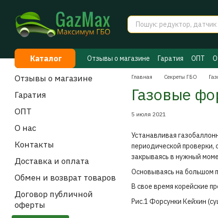
Перейти к основному контенту
Каталог
Отзывы о магазине
Гаратия
ОПТ
О
Договор публичной оферты
Секрет
Отзывы о магазине
Главная
Секреты ГБО
Газ
Газовые фо
Гаратия
ОПТ
5 июля 2021
О нас
Устанавливая газобаллонн
Контакты
периодической проверки, 
закрываясь в нужный моме
Доставка и оплата
Основываясь на большом п
Обмен и возврат товаров
В свое время корейские п
Договор публичной
Рис.1 Форсунки Кейхин (с
оферты