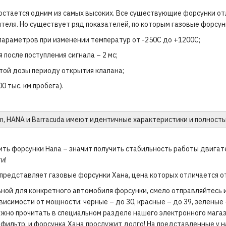
 остается одним из самых высоких. Все существующие форсунки отл
теля. Но существует ряд показателей, по которым газовые форсун
параметров при изменении температур от -250С до +1200С;
 после поступления сигнала – 2 мс;
той дозы периоду открытия клапана;
0 тыс. км пробега).
n, HANA и Barracuda имеют идентичные характеристики и полнос
пить форсунки Hana – значит получить стабильность работы двигат
и!
представляет газовые форсунки Хана, цена которых отличается от
ой для конкретного автомобиля форсунки, смело отправляйтесь 
исимости от мощности: черные – до 30, красные – до 39, зеленые 
ожно прочитать в специальном разделе нашего электронного магаз
фильтр, и форсунка Хана прослужит долго! На представленные у н