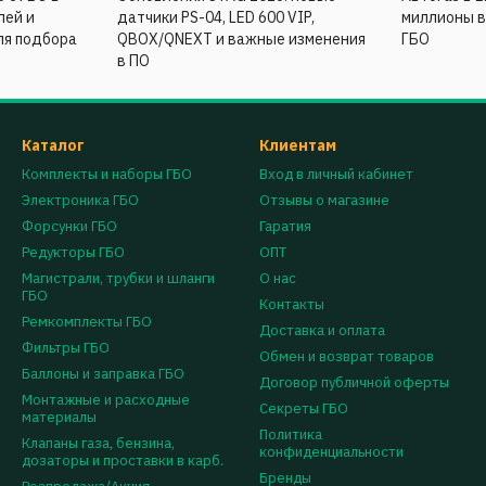
лей и
датчики PS-04, LED 600 VIP,
миллионы 
ля подбора
QBOX/QNEXT и важные изменения
ГБО
в ПО
Каталог
Клиентам
Комплекты и наборы ГБО
Вход в личный кабинет
Электроника ГБО
Отзывы о магазине
Форсунки ГБО
Гаратия
Редукторы ГБО
ОПТ
Магистрали, трубки и шланги
О нас
ГБО
Контакты
Ремкомплекты ГБО
Доставка и оплата
Фильтры ГБО
Обмен и возврат товаров
Баллоны и заправка ГБО
Договор публичной оферты
Монтажные и расходные
Секреты ГБО
материалы
Политика
Клапаны газа, бензина,
конфиденциальности
дозаторы и проставки в карб.
Бренды