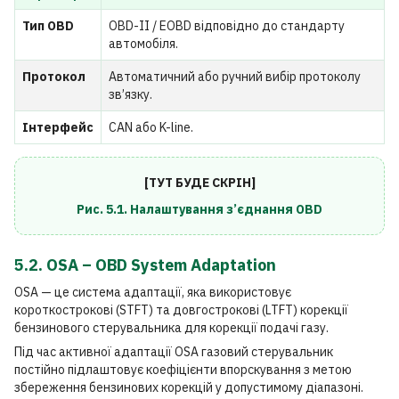
Тип OBD
OBD-II / EOBD відповідно до стандарту
автомобіля.
Протокол
Автоматичний або ручний вибір протоколу
зв’язку.
Інтерфейс
CAN або K-line.
[ТУТ БУДЕ СКРІН]
Рис. 5.1. Налаштування з’єднання OBD
5.2. OSA – OBD System Adaptation
OSA — це система адаптації, яка використовує
короткострокові (STFT) та довгострокові (LTFT) корекції
бензинового стерувальника для корекції подачі газу.
Під час активної адаптації OSA газовий стерувальник
постійно підлаштовує коефіцієнти впорскування з метою
збереження бензинових корекцій у допустимому діапазоні.