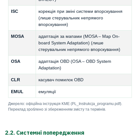
ISC
корекція при зміні системи впорскування
(лише стерувальник непрямого
впорскування)
MOSA
адаптація за мапами (MOSA – Map On-
board System Adaptation) (лише
стерувальник непрямого впорскування)
OSA
адаптація OBD (OSA – OBD System
Adaptation)
CLR
касувач помилок OBD
EMUL
емуляції
Джерело: офіційна інструкція KME (PL_Instrukcja_programu.pdf).
Переклад зроблено зі збереженням змісту та термінів.
2.2. Системні попередження