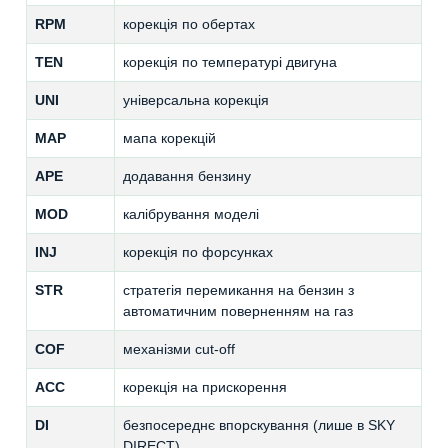
RPM
корекція по обертах
TEN
корекція по температурі двигуна
UNI
універсальна корекція
MAP
мапа корекцій
APE
додавання бензину
MOD
калібрування моделі
INJ
корекція по форсунках
STR
стратегія перемикання на бензин з
автоматичним поверненням на газ
COF
механізми cut-off
ACC
корекція на прискорення
DI
безпосереднє впорскування (лише в SKY
DIRECT)