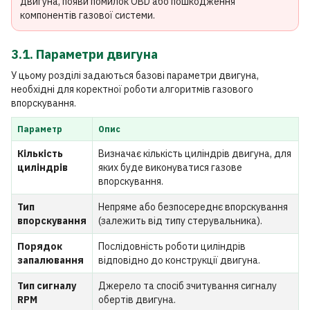
двигуна, появи помилок OBD або пошкодження
компонентів газової системи.
3.1. Параметри двигуна
У цьому розділі задаються базові параметри двигуна,
необхідні для коректної роботи алгоритмів газового
впорскування.
Параметр
Опис
Кількість
Визначає кількість циліндрів двигуна, для
циліндрів
яких буде виконуватися газове
впорскування.
Тип
Непряме або безпосереднє впорскування
впорскування
(залежить від типу стерувальника).
Порядок
Послідовність роботи циліндрів
запалювання
відповідно до конструкції двигуна.
Тип сигналу
Джерело та спосіб зчитування сигналу
RPM
обертів двигуна.