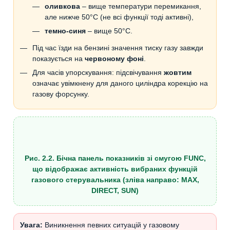
оливкова
– вище температури перемикання,
але нижче 50°C (не всі функції тоді активні),
темно-синя
– вище 50°C.
Під час їзди на бензині значення тиску газу завжди
показується на
червоному фоні
.
Для часів упорскування: підсвічування
жовтим
означає увімкнену для даного циліндра корекцію на
газову форсунку.
Рис. 2.2. Бічна панель показників зі смугою FUNC,
що відображає активність вибраних функцій
газового стерувальника (зліва направо: MAX,
DIRECT, SUN)
Увага:
Виникнення певних ситуацій у газовому