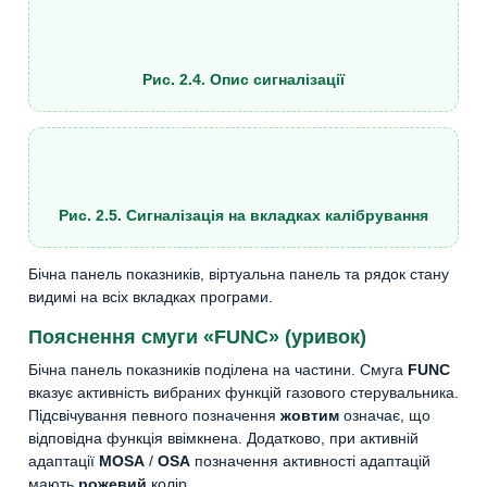
Рис. 2.4. Опис сигналізації
Рис. 2.5. Сигналізація на вкладках калібрування
Бічна панель показників, віртуальна панель та рядок стану
видимі на всіх вкладках програми.
Пояснення смуги «FUNC» (уривок)
Бічна панель показників поділена на частини. Смуга
FUNC
вказує активність вибраних функцій газового стерувальника.
Підсвічування певного позначення
жовтим
означає, що
відповідна функція ввімкнена. Додатково, при активній
адаптації
MOSA
/
OSA
позначення активності адаптацій
мають
рожевий
колір.