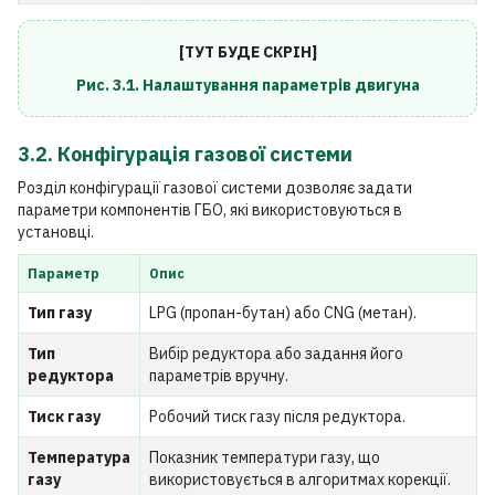
[ТУТ БУДЕ СКРІН]
Рис. 3.1. Налаштування параметрів двигуна
3.2. Конфігурація газової системи
Розділ конфігурації газової системи дозволяє задати
параметри компонентів ГБО, які використовуються в
установці.
Параметр
Опис
Тип газу
LPG (пропан-бутан) або CNG (метан).
Тип
Вибір редуктора або задання його
редуктора
параметрів вручну.
Тиск газу
Робочий тиск газу після редуктора.
Температура
Показник температури газу, що
газу
використовується в алгоритмах корекції.