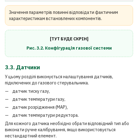
Значення параметрів повинні відповідати фактичним
характеристикам встановлених компонентів.
[ТУТ БУДЕ СКРІН]
Рис. 3.2. Конфігурація газової системи
3.3. Датчики
У цьому розділі виконується налаштування датчиків,
підключених до газового стерувальника.
датчик тиску газу,
датчик температури газу,
датчик розрідження (MAP),
датчик температури редуктора.
Для кожного датчика необхідно обрати відповідний тип або
виконати ручне калібрування, якщо використовується
нестандартний елемент.