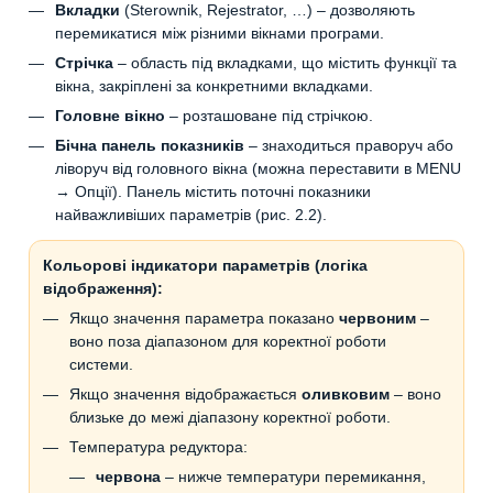
Вкладки
(Sterownik, Rejestrator, …) – дозволяють
перемикатися між різними вікнами програми.
Стрічка
– область під вкладками, що містить функції та
вікна, закріплені за конкретними вкладками.
Головне вікно
– розташоване під стрічкою.
Бічна панель показників
– знаходиться праворуч або
ліворуч від головного вікна (можна переставити в MENU
→ Опції). Панель містить поточні показники
найважливіших параметрів (рис. 2.2).
Кольорові індикатори параметрів (логіка
відображення):
Якщо значення параметра показано
червоним
–
воно поза діапазоном для коректної роботи
системи.
Якщо значення відображається
оливковим
– воно
близьке до межі діапазону коректної роботи.
Температура редуктора:
червона
– нижче температури перемикання,