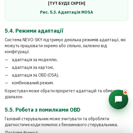
[ТУТ БУДЕ СКРІН]
Рис. 5.3. Адаптація MOSA
5.4. Режими адаптації
Система NEVO-SKY підтримує декілька режимів адаптації, які
можуть працювати окремо або спільно, залежно від
конфігурації.
адаптація за моделлю,
адаптація за картою,
адаптація за OBD (OSA),
комбінований режим.
Користувач може обрати пріоритет адаптацій та обмежити їх
діапазон.
5.5. Робота з помилками OBD
Газовий стерувальник може зчитувати та обробляти
діагностичні коди помилок з бензинового стерувальника.
Доступні функції: