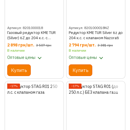
Артикул: 8201000018
Артикул: 8201000018NZ
Газовый редуктор KME TUR
Редуктор KME TUR Silver 6z до
(Silver) 6Z до 204 к.с. с
204 к.с. с клапаном Nazorati
клапаном Valtek
2 898 грн/шт.
2 794 грн/шт.
3 507 грн
3 381 грн
В наличии
В наличии
Оптовые цены
Оптовые цены
Купить
Купить
−17%
−17%