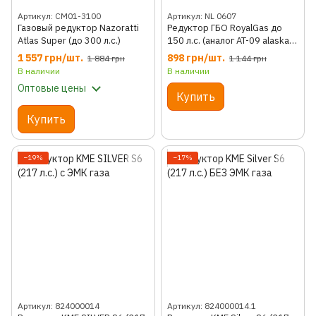
Артикул: CM01-3100
Артикул: NL 0607
Газовый редуктор Nazoratti
Редуктор ГБО RoyalGas до
Atlas Super (до 300 л.с.)
150 л.с. (аналог AT-09 alaska),
Турция, LPG, Коромысловый,
1 557 грн/шт.
898 грн/шт.
1 884 грн
1 144 грн
6мм, 12мм, 1.07, 150
В наличии
В наличии
Оптовые цены
Купить
Купить
−19%
−17%
Артикул: 824000014
Артикул: 824000014.1