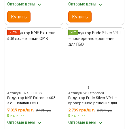
Оптовые цены
Оптовые цены
Купить
Купить
−17%
ХИТ
3
Артикул: 824 000 027
Артикул: vr-l standard
Редуктор КМЕ Extreme 408
Редуктор Pride Silver VR-L –
л.с. + клапан OMB
проверенное решение для
ГБО
7 017 грн/шт.
2 739 грн/шт.
8 491 грн
2 934 грн
В наличии
В наличии
Оптовые цены
Оптовые цены