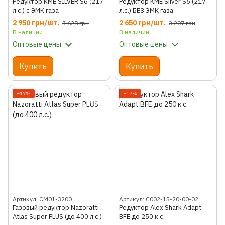
Редуктор KME SILVER S6 (217
Редуктор KME Silver S6 (217
л.с.) с ЭМК газа
л.с.) БЕЗ ЭМК газа
2 950 грн/шт.
2 650 грн/шт.
3 628 грн
3 207 грн
В наличии
В наличии
Оптовые цены
Оптовые цены
Купить
Купить
−17%
−17%
Артикул: CM01-3200
Артикул: C002-15-20-00-02
Газовый редуктор Nazoratti
Редуктор Alex Shark Adapt
Atlas Super PLUS (до 400 л.с.)
BFE до 250 к.с.