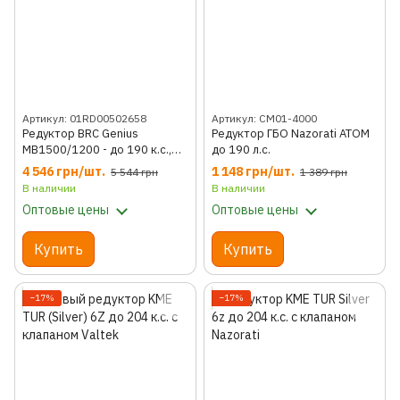
Артикул: 01RD00502658
Артикул: CM01-4000
Редуктор BRC Genius
Редуктор ГБО Nazorati ATOM
MB1500/1200 - до 190 к.с.,
до 190 л.с.
Италия, LPG, Игольчатый, 8мм,
4 546 грн/шт.
1 148 грн/шт.
5 544 грн
1 389 грн
12мм, 190
В наличии
В наличии
Оптовые цены
Оптовые цены
Купить
Купить
−17%
−17%