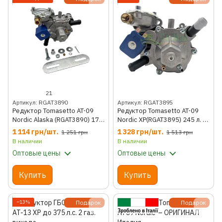
21
Артикул: RGAT3890
Артикул: RGAT3895
Редуктор Tomasetto AT-09
Редуктор Tomasetto AT-09
Nordic Alaska (RGAT3890) 170
Nordic XP(RGAT3895) 245 л. с.
л.с. 67r 01
67r 01
1 114 грн/шт.
1 328 грн/шт.
1 251 грн
1 513 грн
В наличии
В наличии
Оптовые цены
Оптовые цены
Купить
Купить
−13%
Подарок
Подарок