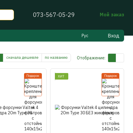
073-567-05-29
Мой заказ
Вход
Рус
сначала дешевле
по названию
Отображение:
Подарок
Подарок
ХИТ