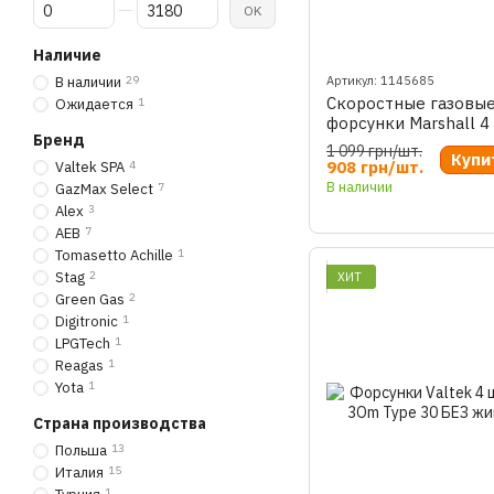
От Цена, грн
До Цена, грн
OK
Наличие
В наличии
29
Артикул: 1145685
Скоростные газовы
Ожидается
1
форсунки Marshall 4
Бренд
AEB, Hound
1 099 грн/шт.
Купи
908 грн/шт.
Valtek SPA
4
В наличии
GazMax Select
7
Alex
3
AEB
7
Tomasetto Achille
1
Stag
2
ХИТ
Green Gas
2
Digitronic
1
LPGTech
1
Reagas
1
Yota
1
Страна производства
Польша
13
Италия
15
1