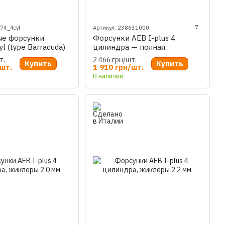
7
874_4cyl
Артикул: 238631000
ые форсунки
Форсунки AEB I-plus 4
yl (type Barracuda)
цилиндра — полная
заводская комплектация
т.
2 466 грн/шт.
Купить
Купить
/шт.
1 910 грн/шт.
В наличии