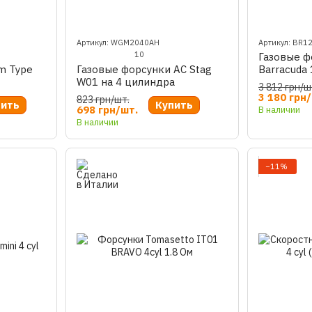
Артикул: WGM2040AH
Артикул: BR1
10
Газовые ф
m Type
Газовые форсунки AC Stag
Barracuda 
W01 на 4 цилиндра
цил. 1.9 О
3 812 грн/ш
уцерами
3 180 грн
823 грн/шт.
пить
Купить
698 грн/шт.
В наличии
В наличии
−11%