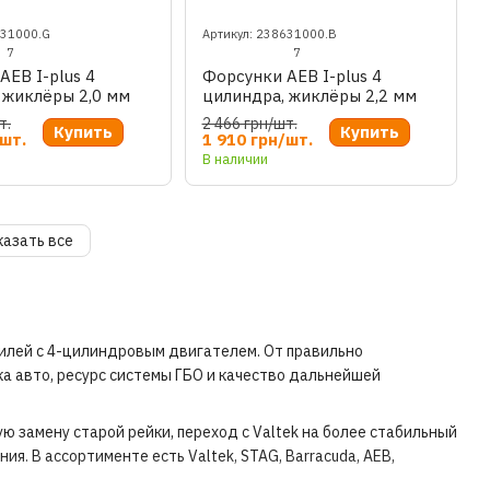
631000.G
Артикул: 238631000.B
7
7
AEB I-plus 4
Форсунки AEB I-plus 4
 жиклёры 2,0 мм
цилиндра, жиклёры 2,2 мм
т.
2 466 грн/шт.
Купить
Купить
/шт.
1 910 грн/шт.
В наличии
казать все
илей с 4-цилиндровым двигателем. От правильно
ка авто, ресурс системы ГБО и качество дальнейшей
 замену старой рейки, переход с Valtek на более стабильный
я. В ассортименте есть Valtek, STAG, Barracuda, AEB,