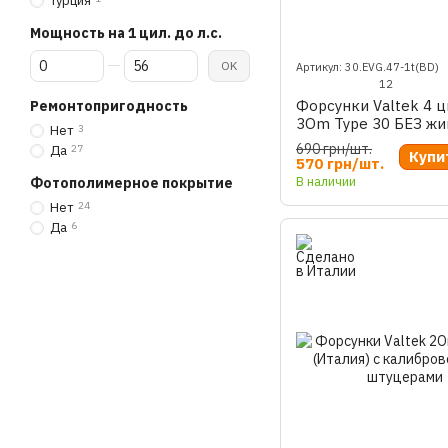
Турция
Мощность на 1 цил. до л.с.
От Мощность на 1 цил. до л.с.
До Мощность на 1 цил. до л.с.
OK
Артикул: 30.EVG.47-1t(BD)
12
Форсунки Valtek 4 
Ремонтопригодность
3Om Type 30 БЕЗ ж
Нет
3
690 грн/шт.
Да
27
Купи
570 грн/шт.
В наличии
Фотополимерное покрытие
Нет
24
Да
6