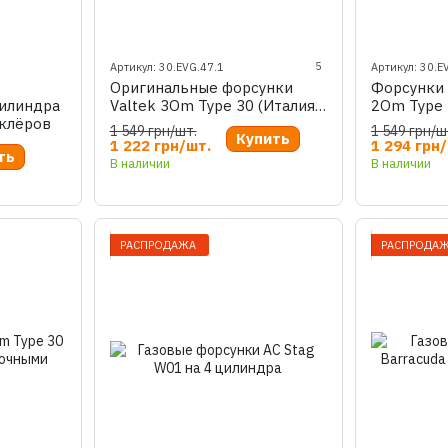
5
Артикул: 30.EVG.47.1
Артикул: 30.E
Оригинальные форсунки
Форсунки 
цилиндра
Valtek 3Om Type 30 (Италия)
2Om Type 
иклёров
— проверка по QR
фирменна
1 549 грн/шт.
1 549 грн/ш
Купить
1 222 грн/шт.
1 294 грн
ть
В наличии
В наличии
РАСПРОДАЖА
РАСПРОДА