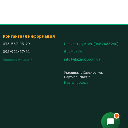
шек
, производительность, тип разъёма, способ монтажа,
аще всего используют рейки на
2 Ом, 3 Ом, 1.9 Ом или 1.8 Ом
.
 аналоги часто выбирают как бюджетное решение с более
Контактная информация
pper
лучше подходят, когда важна скорость открытия, точная
073-567-05-29
Написати у viber (0662488260)
093-921-57-61
GazMaxUA
info@gazmax.com.ua
Перезвонить вам?
Примеры форсунок
Украина, г. Харьков, ул.
Valtek Type 30, Green Gas Type 30
Партизанская 7
Карта проезда
STAG W-01, OMVL Gemini, Marshall, Reagas
Barracuda, STAG W-02, AEB I-Plus, Tomasetto
IT01
ю
Barracuda 120, STAG W-02, Alex Flipper, AEB