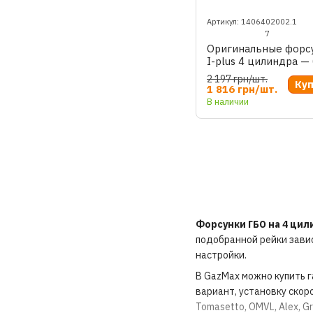
Артикул: 1406402002.1
7
Оригинальные форс
I-plus 4 цилиндра —
комплектация
2 197 грн/шт.
Ку
1 816 грн/шт.
В наличии
Форсунки ГБО на 4 ци
подобранной рейки завис
настройки.
В GazMax можно купить г
вариант, установку скор
Tomasetto, OMVL, Alex, G