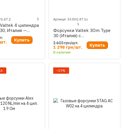
5
VG.47.2
Артикул: 30.EVG.47.1s
5
Valtek 4 цилиндра
30, Италия —
Форсунки Valtek 3Om Type
я упаковка
30 (Италия) с
т.
Купить
калибровочными штуцерами
/шт.
1 603 грн/шт.
Купить
1 298 грн/шт.
В наличии
ЖА
−19%