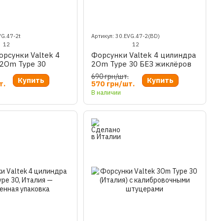
VG.47-2t
Артикул: 30.EVG.47-2(BD)
12
12
орсунки Valtek 4
Форсунки Valtek 4 цилиндра
2Om Type 30
2Om Type 30 БЕЗ жиклёров
690 грн/шт.
Купить
Купить
т.
570 грн/шт.
В наличии