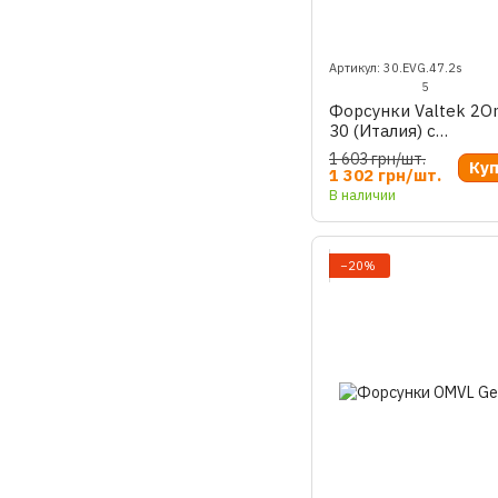
Артикул: 30.EVG.47.2s
5
Форсунки Valtek 2O
30 (Италия) с
калибровочными шт
1 603 грн/шт.
Ку
1 302 грн/шт.
В наличии
−20%