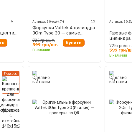
6
12
Артикул: 30-evg-47-t
Артикул: 30.E
е
Форсунки Valtek 4 цилиндра
 цил тип
3Om Type 30 — самые
Газовые ф
популярные в мире
цилиндра 
725 грн/шт.
ть
Купить
599 грн/шт.
725 грн/шт.
599 грн/ш
В наличии
В наличии
Подарок