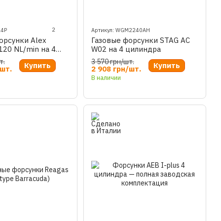
2
24P
Артикул: WGM2240AH
орсунки Alex
Газовые форсунки STAG AC
120 NL/min на 4
W02 на 4 цилиндра
м
т.
3 570 грн/шт.
Купить
Купить
/шт.
2 908 грн/шт.
В наличии