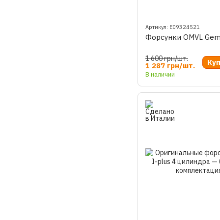
Артикул: E09324521
Форсунки OMVL Gemin
1 600 грн/шт.
Ку
1 287 грн/шт.
В наличии