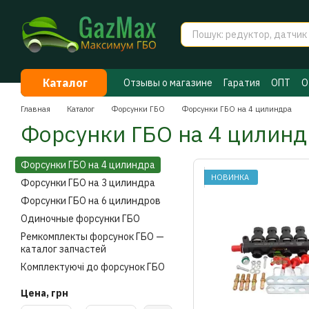
Перейти к основному контенту
Каталог
Отзывы о магазине
Гаратия
ОПТ
О
Договор публичной оферты
Секрет
Главная
Каталог
Форсунки ГБО
Форсунки ГБО на 4 цилиндра
Форсунки ГБО на 4 цилинд
Форсунки ГБО на 4 цилиндра
НОВИНКА
Форсунки ГБО на 3 цилиндра
Форсунки ГБО на 6 цилиндров
Одиночные форсунки ГБО
Ремкомплекты форсунок ГБО —
каталог запчастей
Комплектуючі до форсунок ГБО
Цена, грн