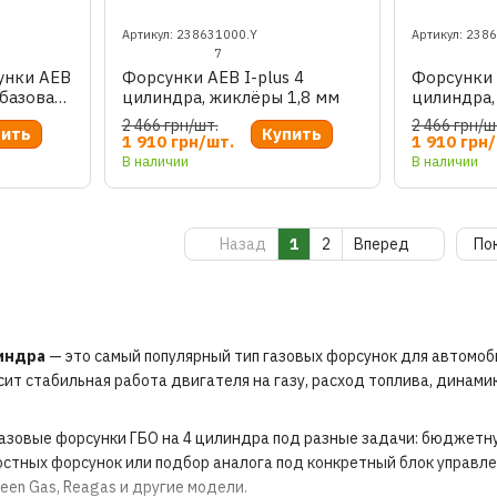
Артикул: 238631000.Y
Артикул: 238
7
унки AEB
Форсунки AEB I-plus 4
Форсунки 
 базовая
цилиндра, жиклёры 1,8 мм
цилиндра,
2 466 грн/шт.
2 466 грн/ш
пить
Купить
1 910 грн/шт.
1 910 грн
В наличии
В наличии
Назад
1
2
Вперед
По
линдра
— это самый популярный тип газовых форсунок для автомоб
ит стабильная работа двигателя на газу, расход топлива, динами
азовые форсунки ГБО на 4 цилиндра под разные задачи: бюджетную
остных форсунок или подбор аналога под конкретный блок управлени
reen Gas, Reagas и другие модели.