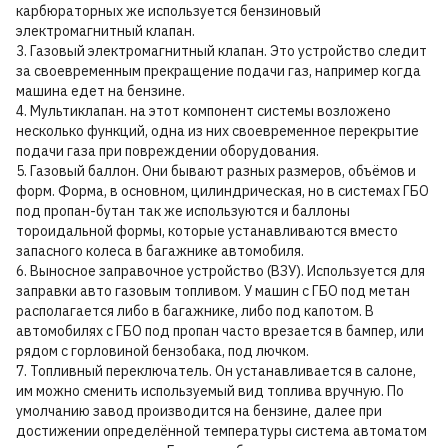
карбюраторных же используется бензиновый
электромагнитный клапан.
3. Газовый электромагнитный клапан. Это устройство следит
за своевременным прекращение подачи газ, например когда
машина едет на бензине.
4. Мультиклапан. на этот компонент системы возложено
несколько функций, одна из них своевременное перекрытие
подачи газа при повреждении оборудования.
5. Газовый баллон. Они бывают разных размеров, объёмов и
форм. Форма, в основном, цилиндрическая, но в системах ГБО
под пропан-бутан так же используются и баллоны
тороидальной формы, которые устанавливаются вместо
запасного колеса в багажнике автомобиля.
6. Выносное заправочное устройство (ВЗУ). Используется для
заправки авто газовым топливом. У машин с ГБО под метан
располагается либо в багажнике, либо под капотом. В
автомобилях с ГБО под пропан часто врезается в бампер, или
рядом с горловиной бензобака, под лючком.
7. Топливный переключатель. Он устанавливается в салоне,
им можно сменить используемый вид топлива вручную. По
умолчанию завод производится на бензине, далее при
достижении определённой температуры система автоматом