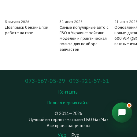
5 августа 2026
31 июля 2026
21 июня 202
Довпрыск бензина при
Самые популярные авто с
Обновления
работе на газе
ГБО в Украине: рейтинг
новые датчи
моделей и практическая
600 VIP, Q
польза для подбора
важные изм
запчастей
073-567-05-29
093-921-57-61
Контакты
Полная версия сайта
© 2014—2026
Лучший интернет-магазин ГБО GazMax
Все права защищены
Укр
Рус