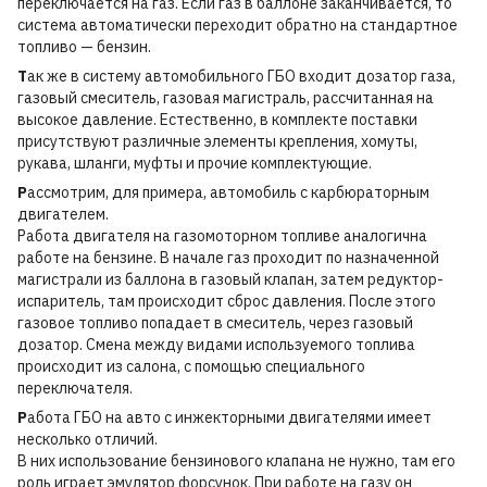
переключается на газ. Если газ в баллоне заканчивается, то
система автоматически переходит обратно на стандартное
топливо — бензин.
Т
ак же в систему автомобильного ГБО входит дозатор газа,
газовый смеситель, газовая магистраль, рассчитанная на
высокое давление. Естественно, в комплекте поставки
присутствуют различные элементы крепления, хомуты,
рукава, шланги, муфты и прочие комплектующие.
Р
ассмотрим, для примера, автомобиль с карбюраторным
двигателем.
Работа двигателя на газомоторном топливе аналогична
работе на бензине. В начале газ проходит по назначенной
магистрали из баллона в газовый клапан, затем редуктор-
испаритель, там происходит сброс давления. После этого
газовое топливо попадает в смеситель, через газовый
дозатор. Смена между видами используемого топлива
происходит из салона, с помощью специального
переключателя.
Р
абота ГБО на авто с инжекторными двигателями имеет
несколько отличий.
В них использование бензинового клапана не нужно, там его
роль играет эмулятор форсунок. При работе на газу он