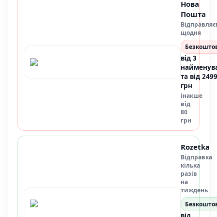
Нова
Пошта
Відправляє
щодня
Безкошто
від 3
найменув
та від 249
грн
інакше
від
80
грн
Rozetka
Відправка
кілька
разів
на
тиждень
Безкошто
від