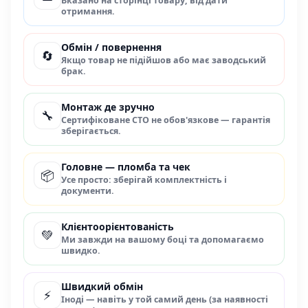
Вказано на сторінці товару, від дати
отримання.
Обмін / повернення
🔄
Якщо товар не підійшов або має заводський
брак.
Монтаж де зручно
🔧
Сертифіковане СТО не обов'язкове — гарантія
зберігається.
Головне — пломба та чек
📦
Усе просто: зберігай комплектність і
документи.
Клієнтоорієнтованість
💚
Ми завжди на вашому боці та допомагаємо
швидко.
Швидкий обмін
⚡
Іноді — навіть у той самий день (за наявності