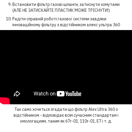
Встановити фільтр газові шланги, затиснути хомутами
(АЛЕ НЕ ЗАТИСКАЙТЕ ПЛАСТИК МОЖЕ ТРІСНУТИ!)
Радіти справній роботі газової системи завдяки
інноваційному фільтру з відстійником алекс ультра 360
Так само хочеться згадати що фільтр Alex Ultra 360 з
відстійником - відповідає всім сучасним стандартам і
омологациям, таким як 67r-01, 110r-01, E7 і т. д.