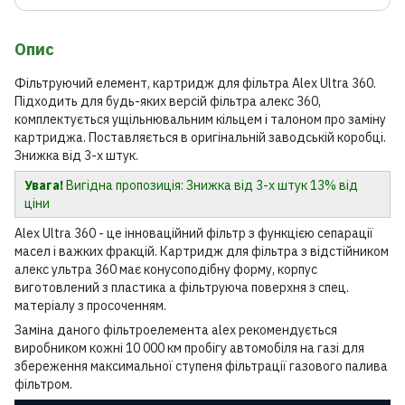
Опис
Фільтруючий елемент, картридж для фільтра Alex Ultra 360.
Підходить для будь-яких версій фільтра алекс 360,
комплектується ущільнювальним кільцем і талоном про заміну
картриджа. Поставляється в оригінальній заводській коробці.
Знижка від 3-х штук.
Увага!
Вигідна пропозиція: Знижка від 3-х штук 13% від
ціни
Alex Ultra 360 - це інноваційний фільтр з функцією сепарації
масел і важких фракцій. Картридж для фільтра з відстійником
алекс ультра 360 має конусоподібну форму, корпус
виготовлений з пластика а фільтруюча поверхня з спец.
матеріалу з просоченням.
Заміна даного фільтроелемента alex рекомендується
виробником кожні 10 000 км пробігу автомобіля на газі для
збереження максимальної ступеня фільтрації газового палива
фільтром.