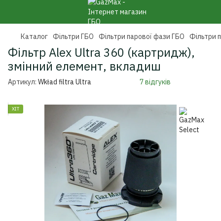
Каталог
Фільтри ГБО
Фільтри парової фази ГБО
Фільтри 
Фільтр Alex Ultra 360 (картридж),
змінний елемент, вкладиш
Артикул:
Wkład filtra Ultra
7 відгуків
ХІТ