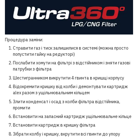
Процедура заміни:
Стравити газ і тиск залишилися в системі (можна просто
попустити гайку на редукторі)
Послабити хомути на фільтрі з відстійником і зняти газові
патрубки з фільтра
Шестигранником викрутити 4 гвинта в кришці корпусу
Відокремити кришку від колби і демонтувати картридж
alex разом з ущільнювальним кільцем
Злити конденсат і осад з колби фільтра відстійника,
промити
Встановити на запасний картридж ущільнювальне кільце
Встановити картридж в кришку фільтра
Зібрати колбу і кришку, вкрутити всі гвинти до упору