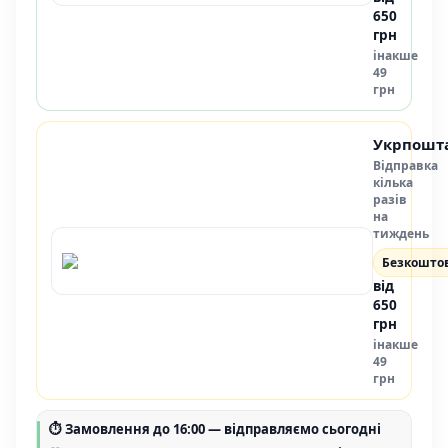
650
грн
інакше
49
грн
Укрпошт
Відправка
кілька
разів
на
тиждень
Безкошто
від
650
грн
інакше
49
грн
⏱
Замовлення до 16:00
— відправляємо сьогодні