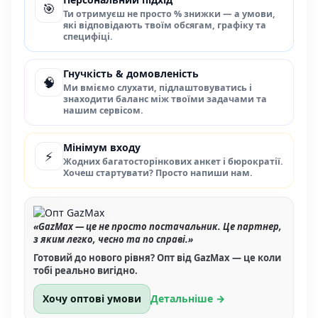
🎯
Ти отримуєш не просто % знижки — а умови,
які відповідають твоїм обсягам, графіку та
специфіці.
Гнучкість & домовленість
🧠
Ми вміємо слухати, підлаштовуватись і
знаходити баланс між твоїми задачами та
нашим сервісом.
Мінімум входу
⚡
Жодних багатосторінкових анкет і бюрократії.
Хочеш стартувати? Просто напиши нам.
«GazMax — це не просто постачальник. Це партнер,
з яким легко, чесно та по справі.»
Готовий до нового рівня? Опт від GazMax — це коли
тобі реально вигідно.
Хочу оптові умови
Детальніше →