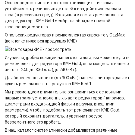
Основное достоинство всех составляющих – высокая
устойчивость резиновых деталей к воздействию масла и
газа (агрессивных сред). Входящая в состав ремкомплекта
для редуктора KME Gold мембрана обладает низкой
газопроницаемостью.
О польских редукторах и ремкомплектах спросите у GazMax
(по кнопке ниже вся продукция KME)
Изучив подробно позиции нашего каталога, вы можете купить
ремкомплект для редуктора KME Gold, если мощность вашего
авто от 240 до 330 л. с. (до 240 кВт).
Для более мощных авто (до 300 кВт) наш магазин предлагает
купить ремкомплект на редуктор KME Red 1.
Мы рекомендуем внимательно ознакомиться с основными
параметрами установленных в авто редукторов (например,
диаметрами входа жидкой фазы и вакуума, внешними
размерами), чтобы подобрать тот ремкомплект KME Gold,
который сохранит двигатель, и увеличит ресурс
безремонтного его пробега.
В наш каталог систематически добавляются различные