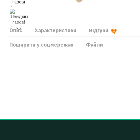
Опис
Характеристики
Відгуки
2
Поширити у соцмережах
Файли