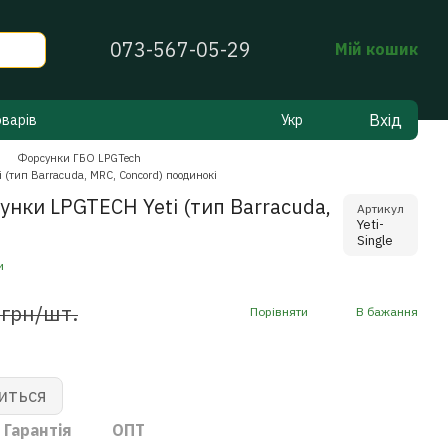
073-567-05-29
Мій кошик
Вхід
оварів
Укр
Форсунки ГБО LPGTech
 (тип Barracuda, MRC, Concord) поодинокі
унки LPGTECH Yeti (тип Barracuda,
Артикул
Yeti-
Single
и
 грн/шт.
Порівняти
В бажання
иться
Гарантія
ОПТ