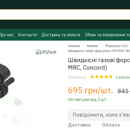
Про нас
Контакти
Доставка та оплата
Обмін та повернення т
ГБО
Політика конфіденційності
Бренди
Головна
Каталог
Форсунки ГБО
Швидкісні газові форсунки LPGTECH Yeti
Швидкісні газові форс
MRC, Concord)
Очікується
2 відгук
695 грн/шт.
841
Оптові ціни від 2 шт.
Повідомити, коли з'яв
Доставка
Оплата