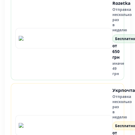
Rozetka
Отправка
несколько
раз
в
неделю
Бесплатно
от
650
грн
иначе
49
грн
Укрпочта
Отправка
несколько
раз
в
неделю
Бесплатно
от