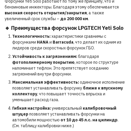
Форсунки Yeti Solo работают по тому же принципу, что и
бензиновые инжекторы. Благодаря этому обеспечивается
высокая скорость открытия/закрытия
, а также
увеличенный срок службы –
до 200 000 км
.
🔹 Преимущества форсунок LPGTECH Yeti Solo
Технологичность:
характеристики сравнимы с
форсунками
HANA
и
Barracuda
, что делает их одним из
лидеров среди скоростных форсунок ГБО.
Устойчивость к загрязнениям:
благодаря
фотополимерному покрытию
, которое по структуре
напоминает тефлон. Это препятствует оседанию
загрязнений внутри форсунки.
Максимальная эффективность:
одиночное исполнение
позволяет устанавливать форсунку
ближе к впускному
коллектору
, что повышает точность впрыска и
уменьшает расход газа.
Гибкая настройка:
универсальный
калибровочный
штуцер
позволяет устанавливать форсунки на
автомобили мощностью
от 10 до 45 л.с. на цилиндр
.
(См. таблицу калибровки ниже.)