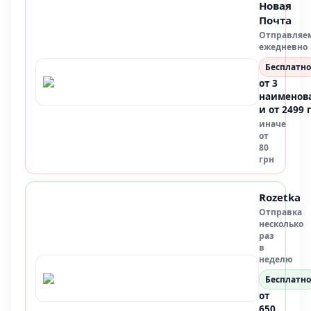
Новая
Почта
Отправляе
ежедневно
Бесплатно
от 3
наименов
и от 2499 
иначе
от
80
грн
Rozetka
Отправка
несколько
раз
в
неделю
Бесплатно
от
650