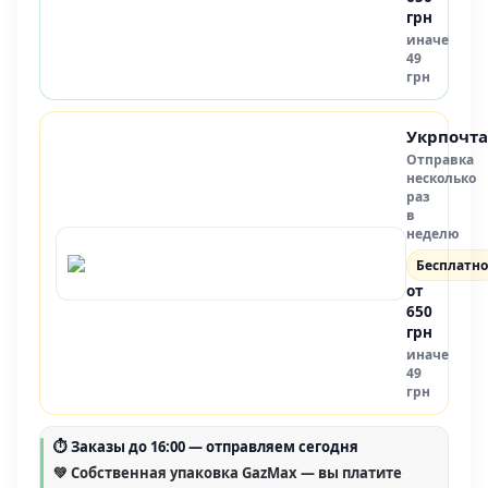
грн
иначе
49
грн
Укрпочта
Отправка
несколько
раз
в
неделю
Бесплатно
от
650
грн
иначе
49
грн
⏱
Заказы до 16:00
— отправляем сегодня
💚 Собственная упаковка GazMax — вы платите