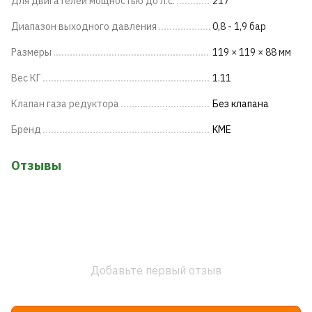
Для двигателей мощностью до л.с.
217
Диапазон выходного давления
0,8 - 1,9 бар
Размеры
119 × 119 × 88 мм
Вес КГ
1.11
Клапан газа редуктора
Без клапана
Бренд
KME
Отзывы
Добавьте первый отзыв