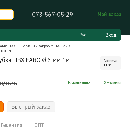
073-567-05-29
Мой заказ
Вход
Рус
равка ГБО
Баллоны и заправка ГБО FARO
6 мм 1м
убка ПВХ FARO Ø 6 мм 1м
Артикул
TT01
н/п.м.
К сравнению
В желания
Быстрый заказ
Гарантия
ОПТ