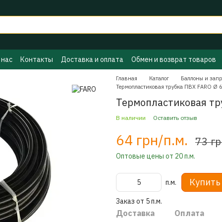
 нас
Контакты
Доставка и оплата
Обмен и возврат товаров
ы ГБО
Политика конфиденциальности
Бренды
Главная
Каталог
Баллоны и зап
Термопластиковая трубка ПВХ FARO Ø 
Термопластиковая тр
В наличии
Оставить отзыв
64 грн/п.м.
73 гр
Оптовые цены от 20 п.м.
Купить
п.м.
Заказ от 5 п.м.
Доставка
Оплата