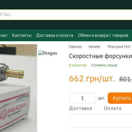
 нас
Контакты
Доставка и оплата
Обмен и возврат товаров
ы ГБО
Политика конфиденциальности
Бренды
Главная
Каталог
Форсунки ГБО
Скоростные форсунки 
В наличии
Оставить отзыв
662 грн/шт.
801
Купить
шт.
Доставка
Оплата