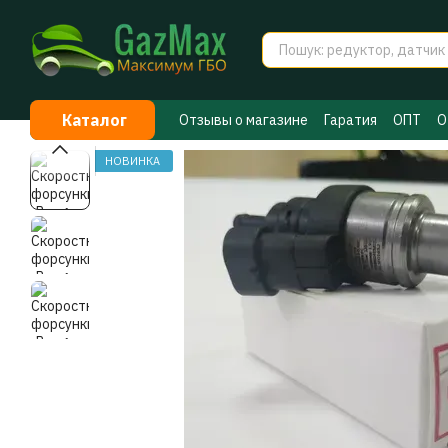
Перейти к основному контенту
Каталог
Отзывы о магазине
Гаратия
ОПТ
О
Договор публичной оферты
Секрет
НОВИНКА