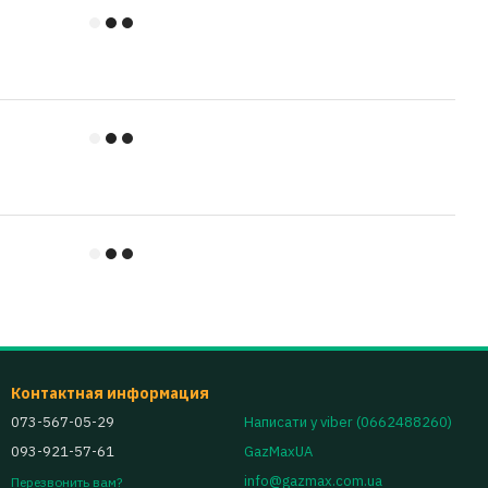
Контактная информация
073-567-05-29
Написати у viber (0662488260)
093-921-57-61
GazMaxUA
info@gazmax.com.ua
Перезвонить вам?