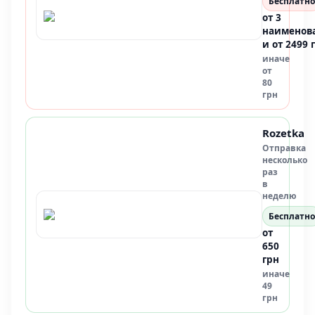
Бесплатно
от 3
наименов
и от 2499 
иначе
от
80
грн
Rozetka
Отправка
несколько
раз
в
неделю
Бесплатно
от
650
грн
иначе
49
грн