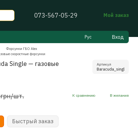
073-567-05-29
Мой заказ
Вход
Рус
Форсунки ГБО Alex
Газовые скоростные форсунки
da Single — газовые
Артикул
Baracuda_singl
 грн/шт.
К сравнению
В желания
Быстрый заказ
Час