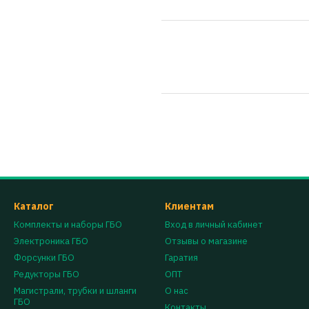
Каталог
Клиентам
Комплекты и наборы ГБО
Вход в личный кабинет
Электроника ГБО
Отзывы о магазине
Форсунки ГБО
Гаратия
Редукторы ГБО
ОПТ
Магистрали, трубки и шланги
О нас
ГБО
Контакты