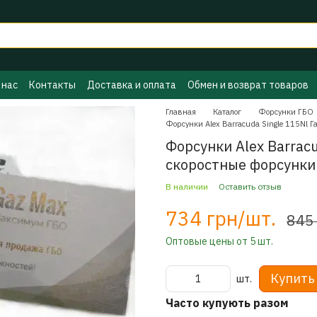
 нас
Контакты
Доставка и оплата
Обмен и возврат товаров
ы ГБО
Политика конфиденциальности
Бренды
Главная
Каталог
Форсунки ГБО
Форсунки Alex Barracuda Single 115Nl 
Форсунки Alex Barracu
скоростные форсунки
В наличии
Оставить отзыв
734 грн/шт.
845
Оптовые цены от 5 шт.
Купить
шт.
Часто купують разом