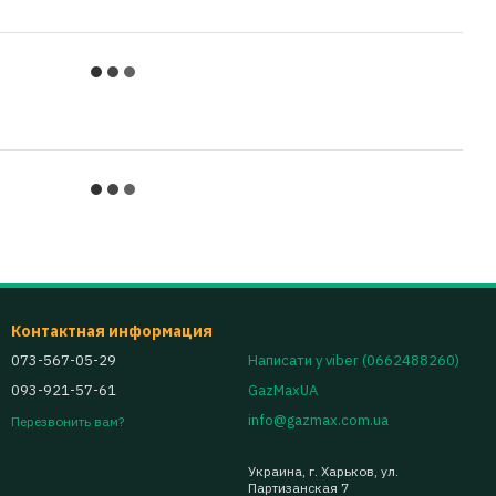
Контактная информация
073-567-05-29
Написати у viber (0662488260)
093-921-57-61
GazMaxUA
info@gazmax.com.ua
Перезвонить вам?
Украина, г. Харьков, ул.
Партизанская 7