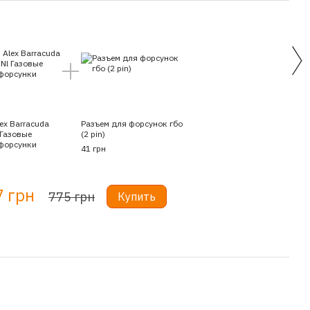
ex Barracuda
Разъем для форсунок гбо
 Газовые
(2 pin)
форсунки
41 грн
7 грн
775 грн
Купить