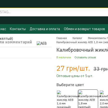
 нас
Контакты
Доставка и оплата
Обмен и возврат товаров
ы ГБО
Политика конфиденциальности
Бренды
Главная
Каталог
Ремкомплекты 
ли комментарий
Калибровочный жиклёр AEB 1,8 мм (жё
Калибровочный жиклё
В наличии
Оставить отзыв
27 грн/шт.
33 гр
Оптовые цены от 5 шт.
Выберите цвет