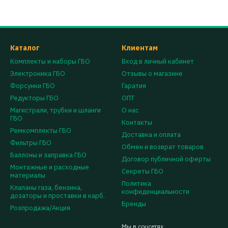
Каталог
Клиентам
Комплекты и наборы ГБО
Вход в личный кабинет
Электроника ГБО
Отзывы о магазине
Форсунки ГБО
Гаратия
Редукторы ГБО
ОПТ
Магистрали, трубки и шланги
О нас
ГБО
Контакты
Ремкомплекты ГБО
Доставка и оплата
Фильтры ГБО
Обмен и возврат товаров
Баллоны и заправка ГБО
Договор публичной оферты
Монтажные и расходные
Секреты ГБО
материалы
Политика
Клапаны газа, бензина,
конфиденциальности
дозаторы и проставки в карб.
Бренды
Розпродажа/Акция
Мы в соцсетях