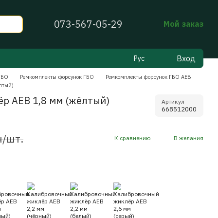
073-567-05-29
Мой заказ
Вход
Рус
ГБО
Ремкомплекты форсунок ГБО
Ремкомплекты форсунок ГБО AEB
лтый)
р AEB 1,8 мм (жёлтый)
Артикул
668512000
н/шт.
К сравнению
В желания