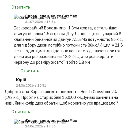
Ответить
Євген, спеціаліст GazMax
31.07.2026 в 15:54
Безкоровайний Володимир , 1.8мм жовта, детальніше:
двигун об'ємом 1.5 літра на Деу Ланос – це популярний 8-
клапанний бензиновий двигун A15SMS потужністю 86 к.с.,
для підбору дюзи потрібно потужність 86к.с.\ 4 цил = 21.5
к.с. на один циліндр, ідельно попадає в діапазон жовтої
дюзи яка розрахована на 18-22к.с., або розсверлити
червону до розміру жовтої, тобто 1.8 мм
Ответить
Юрій
24.06.2026 в 10:51
Доброго дня. Зараз такі встановлені на Honda Crosstour 2.4.
(192 к.с.) Пробіг на старих біля 150000 км.Думаю замінити на
нові . Який колір дюз обрати, щоб коректно усе працювало ?
Ответить
Євген, спеціаліст GazMax
24.06.2026 в 17:56