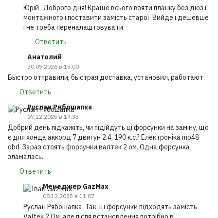
Юрій , Доброго дня! Краще всього взяти планку без дюз і
монтажного і поставити замість старої. Вийде і дешевше
і не треба переналаштовувати
Ответить
Анатолий
20.05.2026 в 15:00
Быстро отправили, быстрая доставка, установил, работают.
Ответить
Руслан Рябошапка
07.12.2025 в 14:33
Добрий день підкажіть, чи підійдуть ці форсунки на заміну, що
є для хонда аккорд 7 двигун 2.4, 190 к.с.? Електроніка mp48
obd. Зараз стоять форсунки валтек 2 ом. Одна форсунка
зламалась.
Ответить
Менеджер GazMax
08.12.2025 в 11:07
Руслан Рябошапка, Так, ці форсунки підходять замість
Valtek 2 Ом, але після встановлення потрібно в