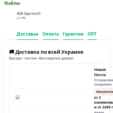
Файлы
AEB Injectors!!!
2.3 МБ
PDF
Доставка
Оплата
Гарантия
ОПТ
🚚 Доставка по всей Украине
быстро • честно • без скрытых доплат
Новая
Почта
Отправляе
ежедневно
Бесплатно
от 3
наименов
и от 2499 
иначе