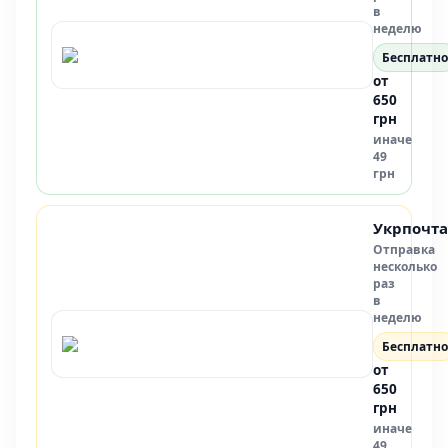
в
неделю
Бесплатно
от
650
грн
иначе
49
грн
Укрпочта
Отправка
несколько
раз
в
неделю
Бесплатно
от
650
грн
иначе
49