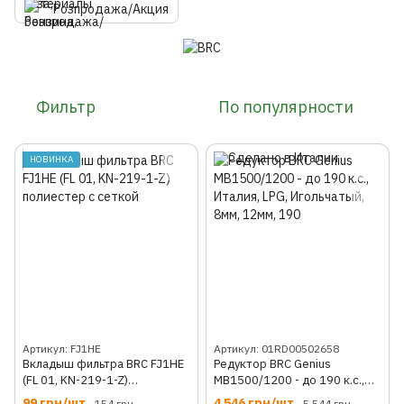
Розпродажа/Акция
Фильтр
По популярности
НОВИНКА
Артикул: FJ1HE
Артикул: 01RD00502658
Вкладыш фильтра BRC FJ1HE
Редуктор BRC Genius
(FL 01, KN-219-1-Z)
MB1500/1200 - до 190 к.с.,
полиестер с сеткой
Италия, LPG, Игольчатый, 8мм,
99 грн/шт.
4 546 грн/шт.
154 грн
5 544 грн