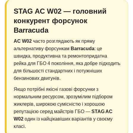
STAG AC W02 — головний
конкурент форсунок
Barracuda
AC W02
часто розглядають як пряму
альтернативу форсункам
Barracuda
: це
швидка, продуктивна та ремонтопридатна
рейка для ГБО 4 покоління, яка добре підходить
для більшості стандартних і потужніших
бензинових двигунів.
Якщо потрібні якісні газові форсунки з
нормальним ресурсом, зрозумілим підбором
жиклерів, широкою сумісністю і хорошою
репутацією серед майстрів ГБО —
STAG AC
W02
один із найцікавіших варіантів у своєму
класі.