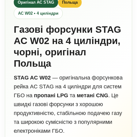
Оригінал AC STAG
Польща
AC W02 • 4 циліндри
Газові форсунки STAG
AC W02 на 4 циліндри,
чорні, оригінал
Польща
STAG AC W02
— оригінальна форсункова
рейка AC STAG на 4 циліндри для систем
ГБО на
пропані LPG
та
метані CNG
. Це
швидкі газові форсунки з хорошою
продуктивністю, стабільною подачею газу
та широкою сумісністю з популярними
електроніками ГБО.