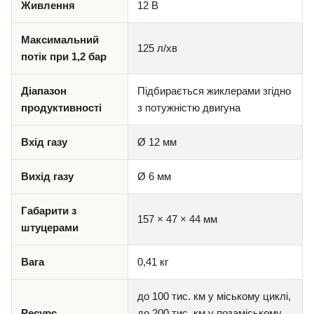
Живлення
12 В
Максимальний
125 л/хв
потік при 1,2 бар
Діапазон
Підбирається жиклерами згідно
продуктивності
з потужністю двигуна
Вхід газу
Ø 12 мм
Вихід газу
Ø 6 мм
Габарити з
157 × 47 × 44 мм
штуцерами
Вага
0,41 кг
до 100 тис. км у міському циклі,
Ресурс
до 200 тис. км у позаміському