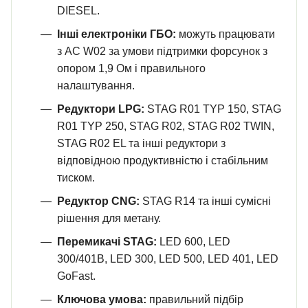
DIESEL.
Інші електроніки ГБО:
можуть працювати
з AC W02 за умови підтримки форсунок з
опором 1,9 Ом і правильного
налаштування.
Редуктори LPG:
STAG R01 TYP 150, STAG
R01 TYP 250, STAG R02, STAG R02 TWIN,
STAG R02 EL та інші редуктори з
відповідною продуктивністю і стабільним
тиском.
Редуктор CNG:
STAG R14 та інші сумісні
рішення для метану.
Перемикачі STAG:
LED 600, LED
300/401B, LED 300, LED 500, LED 401, LED
GoFast.
Ключова умова:
правильний підбір