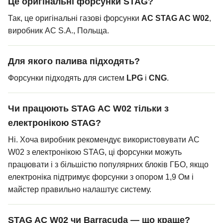
Це оригінальні форсунки STAG?
Так, це оригінальні газові форсунки
AC STAG AC W02
,
виробник AC S.A., Польща.
Для якого палива підходять?
Форсунки підходять для систем
LPG
і
CNG
.
Чи працюють STAG AC W02 тільки з
електронікою STAG?
Ні. Хоча виробник рекомендує використовувати AC
W02 з електронікою STAG, ці форсунки можуть
працювати і з більшістю популярних блоків ГБО, якщо
електроніка підтримує форсунки з опором 1,9 Ом і
майстер правильно налаштує систему.
STAG AC W02 чи Barracuda — що краще?