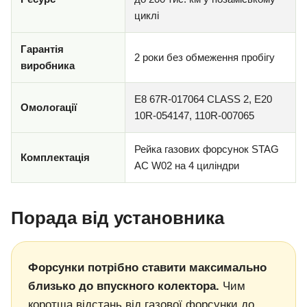
циклі
Гарантія
2 роки без обмеження пробігу
виробника
E8 67R-017064 CLASS 2, E20
Омологації
10R-054147, 110R-007065
Рейка газових форсунок STAG
Комплектація
AC W02 на 4 циліндри
Порада від установника
Форсунки потрібно ставити максимально
близько до впускного колектора.
Чим
коротша відстань від газової форсунки до