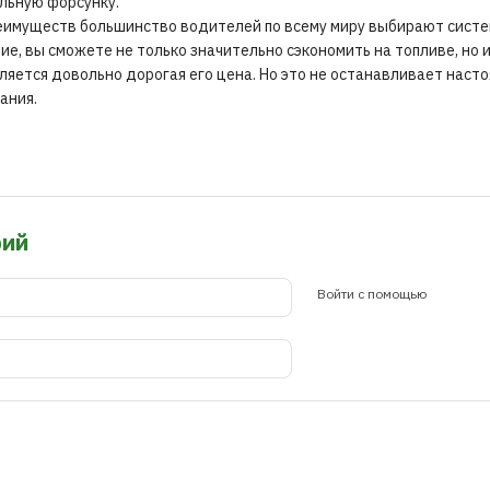
льную форсунку.
реимуществ большинство водителей по всему миру выбирают систе
ие, вы сможете не только значительно сэкономить на топливе, но 
яется довольно дорогая его цена. Но это не останавливает нас
ания.
рий
Войти с помощью