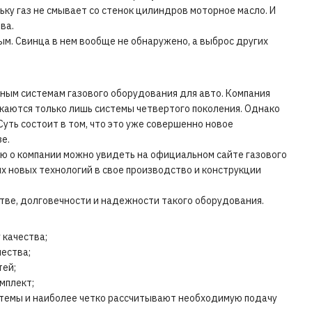
ьку газ не смывает со стенок цилиндров моторное масло. И
ва.
м. Свинца в нем вообще не обнаружено, а выброс других
тным системам газового оборудования для авто. Компания
каются только лишь системы четвертого поколения. Однако
уть состоит в том, что это уже совершенно новое
е.
ю о компании можно увидеть на официальном сайте газового
х новых технологий в свое производство и конструкции
стве, долговечности и надежности такого оборудования.
 качества;
чества;
тей;
мплект;
стемы и наиболее четко рассчитывают необходимую подачу