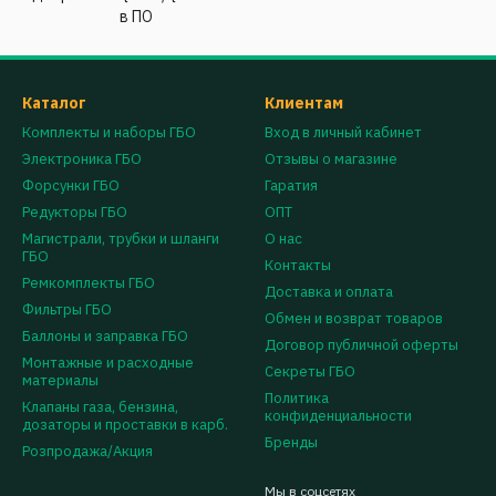
в ПО
Каталог
Клиентам
Комплекты и наборы ГБО
Вход в личный кабинет
Электроника ГБО
Отзывы о магазине
Форсунки ГБО
Гаратия
Редукторы ГБО
ОПТ
Магистрали, трубки и шланги
О нас
ГБО
Контакты
Ремкомплекты ГБО
Доставка и оплата
Фильтры ГБО
Обмен и возврат товаров
Баллоны и заправка ГБО
Договор публичной оферты
Монтажные и расходные
Секреты ГБО
материалы
Политика
Клапаны газа, бензина,
конфиденциальности
дозаторы и проставки в карб.
Бренды
Розпродажа/Акция
Мы в соцсетях