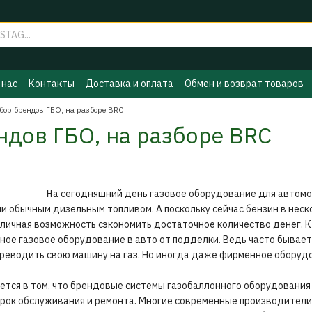
 нас
Контакты
Доставка и оплата
Обмен и возврат товаров
ы ГБО
Политика конфиденциальности
Бренды
бор брендов ГБО, на разборе BRC
ндов ГБО, на разборе BRC
Н
а сегодняшний день газовое оборудование для автомо
и обычным дизельным топливом. А поскольку сейчас бензин в неско
личная возможность сэкономить достаточное количество денег. 
ное газовое оборудование в авто от подделки. Ведь часто бывает
ереводить свою машину на газ. Но иногда даже фирменное оборуд
оется в том, что брендовые системы газобаллонного оборудовани
срок обслуживания и ремонта. Многие современные производители 