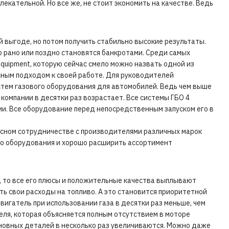
лекательной. Но все же, не стоит экономить на качестве. Ведь
й выгоде, но потом получить стабильно высокие результаты.
о рано или поздно становятся банкротами. Среди самых
quipment, которую сейчас смело можно назвать одной из
сным подходом к своей работе. Для руководителей
стем газового оборудования для автомобилей. Ведь чем выше
 компании в десятки раз возрастает. Все системы ГБО 4
ии. Все оборудование перед непосредственным запуском его в
есном сотрудничестве с производителями различных марок
го оборудования и хорошо расширить ассортимент
к, то все его плюсы и положительные качества выплывают
ть свои расходы на топливо. А это становится приоритетной
двигатель при использовании газа в десятки раз меньше, чем
еля, которая объясняется полным отсутствием в моторе
сновных деталей в несколько раз увеличиваются. Можно даже