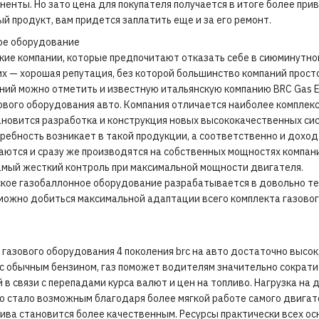
енты. Но зато цена для покупателя получается в итоге более прив
й продукт, вам придется заплатить еще и за его ремонт.
ое оборудование
акие компании, которые предпочитают отказать себе в сиюминутно
их — хорошая репутация, без которой большинство компаний прост
ний можно отметить и известную итальянскую компанию BRC Gas E
вого оборудования авто. Компания отличается наиболее комплек
новится разработка и конструкция новых высококачественных си
требность возникает в такой продукции, а соответственно и доход
аются и сразу же производятся на собственных мощностях компан
амый жесткий контроль при максимальной мощности двигателя.
ское газобаллонное оборудование разрабатывается в довольно т
можно добиться максимальной адаптации всего комплекта газово
 газового оборудования 4 поколения brc на авто достаточно высо
 с обычным бензином, газ поможет водителям значительно сократи
в связи с перепадами курса валют и цен на топливо. Нагрузка на 
то стало возможным благодаря более мягкой работе самого двигат
ива становится более качественным. Ресурсы практически всех о