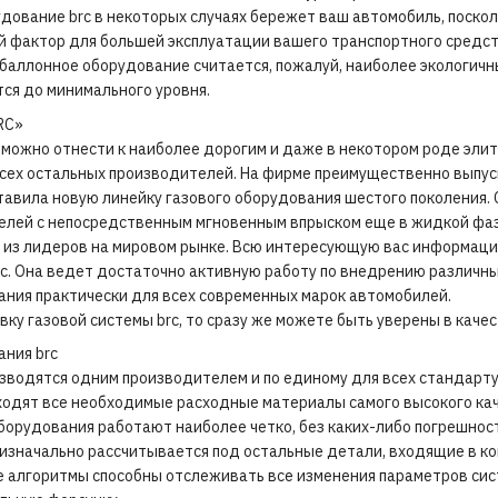
удование brc в некоторых случаях бережет ваш автомобиль, поскол
й фактор для большей эксплуатации вашего транспортного средст
баллонное оборудование считается, пожалуй, наиболее экологичны
ся до минимального уровня.
RC»
 можно отнести к наиболее дорогим и даже в некотором роде эли
сех остальных производителей. На фирме преимущественно выпус
тавила новую линейку газового оборудования шестого поколения. С
елей с непосредственным мгновенным впрыском еще в жидкой фаз
 из лидеров на мировом рынке. Всю интересующую вас информаци
c. Она ведет достаточно активную работу по внедрению различны
ания практически для всех современных марок автомобилей.
вку газовой системы brc, то сразу же можете быть уверены в каче
ания brc
зводятся одним производителем и по единому для всех стандарту
входят все необходимые расходные материалы самого высокого ка
оборудования работают наиболее четко, без каких-либо погрешнос
а изначально рассчитывается под остальные детали, входящие в ко
е алгоритмы способны отслеживать все изменения параметров си