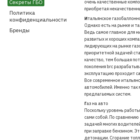
Секреты ГБО
очень качественные компон
приобретая некачественны
Политика
И
тальянское газобаллонн
конфиденциальности
Однако есть на рынке и т
Бренды
Ведь самое главное для н
развитых и хороших компа
лидирующих на рынке газо
приоритетной задачей ста
качество, тем большая по
поколения brc разрабатыв
эксплуатацию проходит с
Все современное итальян
автомобилей. Именно так 
предлагаемых систем.
Г
аз на авто
Поскольку уровень работы
сами собой. По сравнению
задачей многих водителей 
при заправке бензином. Э
детонации. Сгорание топл