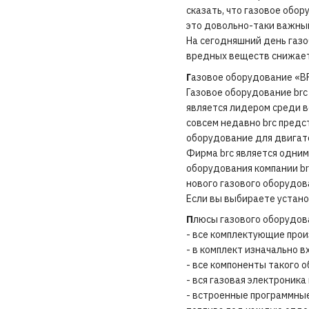
сказать, что газовое обор
это довольно-таки важны
На сегодняшний день газо
вредных веществ снижает
Г
азовое оборудование «B
Газовое оборудование brc
является лидером среди в
совсем недавно brc предс
оборудование для двигат
Фирма brc является одним
оборудования компании br
нового газового оборудов
Если вы выбираете устано
П
люсы газового оборудов
- все комплектующие прои
- в комплект изначально 
- все компоненты такого 
- вся газовая электроник
- встроенные программны