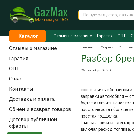
Перейти к основному контенту
Каталог
Отзывы о магазине
Гаратия
ОПТ
О
Договор публичной оферты
Секрет
Отзывы о магазине
Главная
Секреты ГБО
Раз
Разбор бре
Гаратия
ОПТ
26 сентября 2020
О нас
Контакты
сопоставить с бензином ил
заправки автомобиля — от
Доставка и оплата
будет отличить качествен
Обмен и возврат товаров
просто не хотят больше п
простая подделка.
Договор публичной
Главная причина здесь кр
оферты
включая расход топлива, 